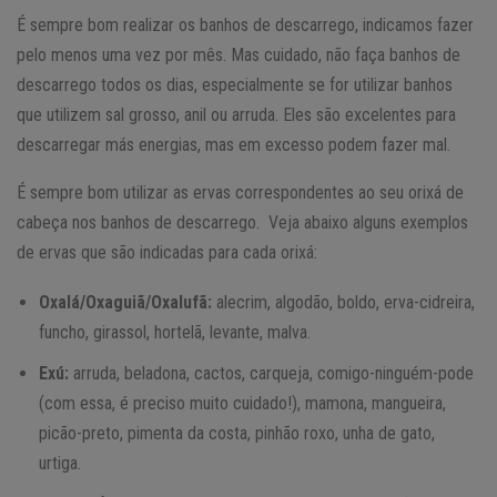
É sempre bom realizar os banhos de descarrego, indicamos fazer
pelo menos uma vez por mês. Mas cuidado, não faça banhos de
descarrego todos os dias, especialmente se for utilizar banhos
que utilizem sal grosso, anil ou arruda. Eles são excelentes para
descarregar más energias, mas em excesso podem fazer mal.
É sempre bom utilizar as ervas correspondentes ao seu orixá de
cabeça nos banhos de descarrego. Veja abaixo alguns exemplos
de ervas que são indicadas para cada orixá:
Oxalá/Oxaguiã/Oxalufã:
alecrim, algodão, boldo, erva-cidreira,
funcho, girassol, hortelã, levante, malva.
Exú:
arruda, beladona, cactos, carqueja, comigo-ninguém-pode
(com essa, é preciso muito cuidado!), mamona, mangueira,
picão-preto, pimenta da costa, pinhão roxo, unha de gato,
urtiga.