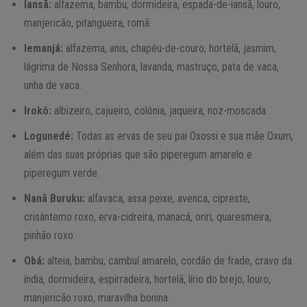
Iansã:
alfazema, bambu, dormideira, espada-de-iansã, louro,
manjericão, pitangueira, romã.
Iemanjá:
alfazema, anis, chapéu-de-couro, hortelã, jasmim,
lágrima de Nossa Senhora, lavanda, mastruço, pata de vaca,
unha de vaca.
Irokô:
albizeiro, cajueiro, colônia, jaqueira, noz-moscada.
Logunedé:
Todas as ervas de seu pai Oxossi e sua mãe Oxum,
além das suas próprias que são piperegum amarelo e
piperegum verde.
Nanã Buruku:
alfavaca, assa peixe, avenca, cipreste,
crisântemo roxo, erva-cidreira, manacá, oriri, quaresmeira,
pinhão roxo.
Obá:
alteia, bambu, cambuí amarelo, cordão de frade, cravo da
índia, dormideira, espirradeira, hortelã, lírio do brejo, louro,
manjericão roxo, maravilha bonina.