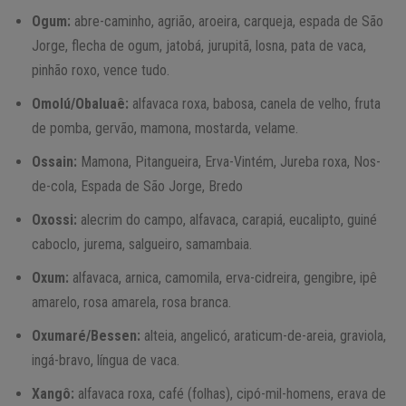
Ogum:
abre-caminho, agrião, aroeira, carqueja, espada de São
Jorge, flecha de ogum, jatobá, jurupitã, losna, pata de vaca,
pinhão roxo, vence tudo.
Omolú/Obaluaê:
alfavaca roxa, babosa, canela de velho, fruta
de pomba, gervão, mamona, mostarda, velame.
Ossain:
Mamona, Pitangueira, Erva-Vintém, Jureba roxa, Nos-
de-cola, Espada de São Jorge, Bredo
Oxossi:
alecrim do campo, alfavaca, carapiá, eucalipto, guiné
caboclo, jurema, salgueiro, samambaia.
Oxum:
alfavaca, arnica, camomila, erva-cidreira, gengibre, ipê
amarelo, rosa amarela, rosa branca.
Oxumaré/Bessen:
alteia, angelicó, araticum-de-areia, graviola,
ingá-bravo, língua de vaca.
Xangô:
alfavaca roxa, café (folhas), cipó-mil-homens, erava de