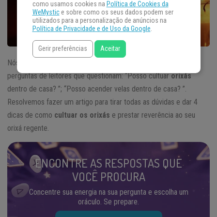
como usamos cookies na
Política de Cookies da
WeMystic
e sobre como os seus dados podem ser
utilizados para a personalização de anúncios na
Política de Privacidade e de Uso da Google
.
Gerir preferências
Aceitar
Nós temos recebidos em nosso portal e redes sociais várias
perguntas de leitores que questionam: “Posso cultuar
orixás
dentro de casa? ”; “Posso acender velas dentro de casa? ”.
Resolvemos fazer um artigo para tirar todas as dúvidas e dar 4
dicas de como
cultuar os orixás
e prestar reverência ao seu
orixá regente.
ENCONTRE AS RESPOSTAS QUE
VOCÊ PROCURA
Concentre sua energia na sua pergunta e escolha um
oráculo. Se prepare.