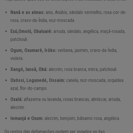
Nanã e as almas:
anis, Anúbis, sândalo vermelho, rosa cor-de-
rosa, cravo-da-Índia, noz-moscada.
Exú,Omolú, Obaluaiê:
arruda, sândalo, angélica, maçã-rosada,
patchouli.
Ogum, Oxumarê, Irôko:
verbena, jasmim, cravo-da-Índia,
violeta.
Xangô, Iansã, Obá:
alecrim, rosa branca, mirra, patchouli.
Oxóssi, Logunedé, Ossaim:
canela, noz-moscada, orquídea
azul, flor-do-campo.
Oxalá:
alfazema ou lavanda, rosas brancas, almíscar, arruda,
alecrim.
Iemanjá e Oxum:
alecrim, benjoim, bálsamo rosa, angélica.
Os restos das defumações podem ser jogados no lixo