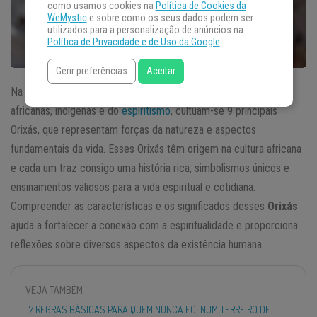
como usamos cookies na
Política de Cookies da
WeMystic
e sobre como os seus dados podem ser
utilizados para a personalização de anúncios na
Política de Privacidade e de Uso da Google
.
Gerir preferências
Aceitar
Na
Umbanda,
uma religião brasileira que mescla influências
africanas, indígenas e do
espiritismo
, cultuam-se 9 principais
Orixás, que representam forças da natureza e aspectos
fundamentais da vida. Esses Orixás têm origem na cultura africana
e cada um traz consigo uma história rica, simbolismos únicos e
ensinamentos valiosos para a vida espiritual e cotidiana.
Compreender as características e os significados desses
Orixás
ajuda a fortalecer a conexão com a espiritualidade e proporciona
reflexões sobre diversos aspectos da existência humana.
VEJA TAMBÉM
7 REGRAS BÁSICAS PARA QUEM NUNCA FOI NUM TERREIRO DE