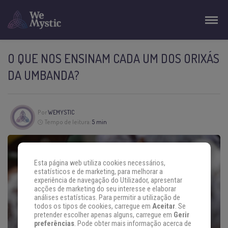
O QUE NOS ENSINAM CADA UM DOS ORIXÁS
DA UMBANDA?
Por
WEMYSTIC
Tempo de leitura:
5 min
Esta página web utiliza cookies necessários,
estatísticos e de marketing, para melhorar a
experiência de navegação do Utilizador, apresentar
acções de marketing do seu interesse e elaborar
análises estatísticas. Para permitir a utilização de
todos os tipos de cookies, carregue em
Aceitar
. Se
pretender escolher apenas alguns, carregue em
Gerir
preferências
. Pode obter mais informação acerca de