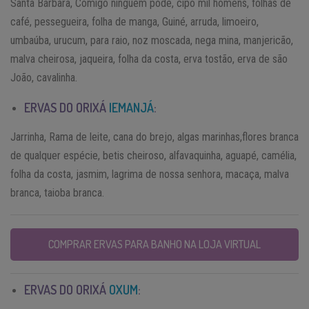
Santa Bárbara, Comigo ninguém pode, cipó mil homens, folhas de
café, pessegueira, folha de manga, Guiné, arruda, limoeiro,
umbaúba, urucum, para raio, noz moscada, nega mina, manjericão,
malva cheirosa, jaqueira, folha da costa, erva tostão, erva de são
João, cavalinha.
ERVAS DO ORIXÁ
IEMANJÁ
:
Jarrinha, Rama de leite, cana do brejo, algas marinhas,flores branca
de qualquer espécie, betis cheiroso, alfavaquinha, aguapé, camélia,
folha da costa, jasmim, lagrima de nossa senhora, macaça, malva
branca, taioba branca.
COMPRAR ERVAS PARA BANHO NA LOJA VIRTUAL
ERVAS DO ORIXÁ
OXUM
: