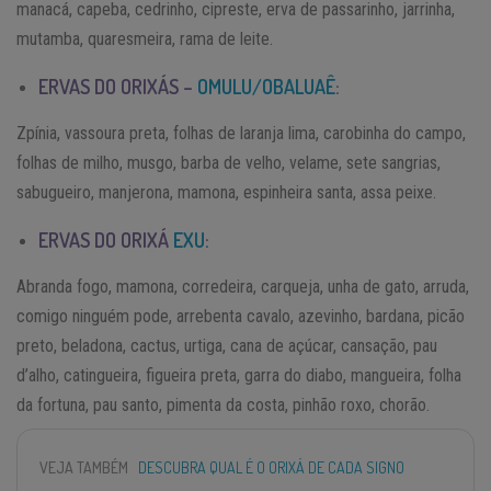
manacá, capeba, cedrinho, cipreste, erva de passarinho, jarrinha,
mutamba, quaresmeira, rama de leite.
ERVAS DO ORIXÁS –
OMULU/OBALUAÊ
:
Zpínia, vassoura preta, folhas de laranja lima, carobinha do campo,
folhas de milho, musgo, barba de velho, velame, sete sangrias,
sabugueiro, manjerona, mamona, espinheira santa, assa peixe.
ERVAS DO ORIXÁ
EXU
:
Abranda fogo, mamona, corredeira, carqueja, unha de gato, arruda,
comigo ninguém pode, arrebenta cavalo, azevinho, bardana, picão
preto, beladona, cactus, urtiga, cana de açúcar, cansação, pau
d’alho, catingueira, figueira preta, garra do diabo, mangueira, folha
da fortuna, pau santo, pimenta da costa, pinhão roxo, chorão.
VEJA TAMBÉM
DESCUBRA QUAL É O ORIXÁ DE CADA SIGNO