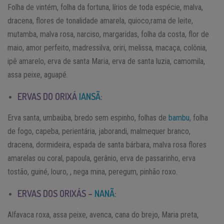
Folha de vintém, folha da fortuna, lírios de toda espécie, malva,
dracena, flores de tonalidade amarela, quioco,rama de leite,
mutamba, malva rosa, narciso, margaridas, folha da costa, flor de
maio, amor perfeito, madressilva, oriri, melissa, macaça, colônia,
ipê amarelo, erva de santa Maria, erva de santa luzia, camomila,
assa peixe, aguapé.
ERVAS DO ORIXÁ
IANSÃ
:
Erva santa, umbaúba, bredo sem espinho, folhas de
bambu
, folha
de fogo, capeba, perientária, jaborandi, malmequer branco,
dracena, dormideira, espada de santa bárbara, malva rosa flores
amarelas ou coral, papoula, gerânio, erva de passarinho, erva
tostão, guiné, louro, , nega mina, peregum, pinhão roxo.
ERVAS DOS ORIXÁS –
NANÃ
:
Alfavaca roxa, assa peixe, avenca, cana do brejo, Maria preta,