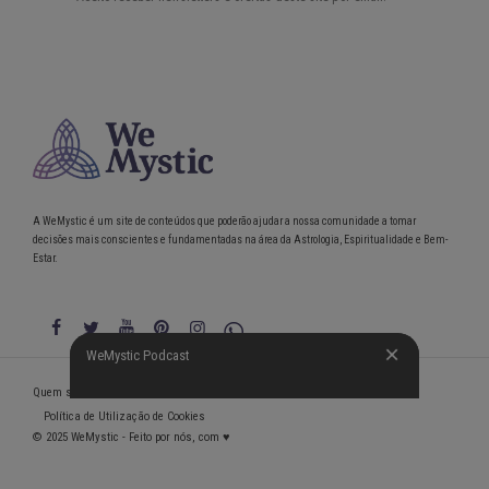
A WeMystic é um site de conteúdos que poderão ajudar a nossa comunidade a tomar
decisões mais conscientes e fundamentadas na área da Astrologia, Espiritualidade e Bem-
Estar.
WeMystic Podcast
WeMystic Podcast
Quem somos
Política de Privacidade
Condições gerais de utilização
Política de Utilização de Cookies
© 2025 WeMystic - Feito por nós, com ♥