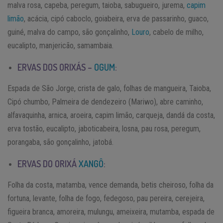
malva rosa, capeba, peregum, taioba, sabugueiro, jurema,
capim
limão
, acácia, cipó caboclo, goiabeira, erva de passarinho, guaco,
guiné, malva do campo, são gonçalinho,
Louro
, cabelo de milho,
eucalipto, manjericão, samambaia.
ERVAS DOS ORIXÁS –
OGUM
:
Espada de São Jorge, crista de galo, folhas de mangueira, Taioba,
Cipó chumbo, Palmeira de dendezeiro (Mariwo), abre caminho,
alfavaquinha, arnica, aroeira, capim limão, carqueja, dandá da costa,
erva tostão, eucalipto, jaboticabeira, losna, pau rosa, peregum,
porangaba, são gonçalinho, jatobá.
ERVAS DO ORIXÁ
XANGÔ
:
Folha da costa, matamba, vence demanda, betis cheiroso, folha da
fortuna, levante, folha de fogo, fedegoso, pau pereira, cerejeira,
figueira branca, amoreira, mulungu, ameixeira, mutamba, espada de