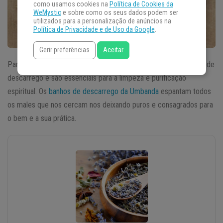
como usamos cookies na
Política de Cookies da
WeMystic
e sobre como os seus dados podem ser
utilizados para a personalização de anúncios na
Política de Privacidade e de Uso da Google
.
Gerir preferências
Aceitar
Para a
Umbanda
, as ervas dos orixás são utilizadas para banhos de
descarrego e são essenciais para a limpeza e purificação
espiritual. Os
banhos de descarrego da Umbanda
espantam todos
os males que nos cercam nos deixando puros e consagrados para
o bem e a sua prática.