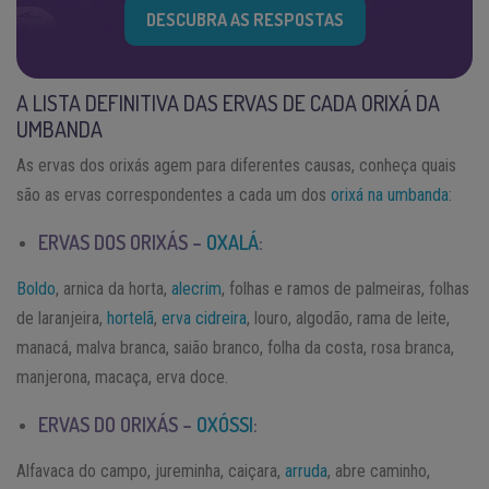
DESCUBRA AS RESPOSTAS
A LISTA DEFINITIVA DAS ERVAS DE CADA ORIXÁ DA
UMBANDA
As ervas dos orixás agem para diferentes causas, conheça quais
são as ervas correspondentes a cada um dos
orixá na umbanda
:
ERVAS DOS ORIXÁS –
OXALÁ
:
Boldo
, arnica da horta,
alecrim
, folhas e ramos de palmeiras, folhas
de laranjeira,
hortelã
,
erva cidreira
, louro, algodão, rama de leite,
manacá, malva branca, saião branco, folha da costa, rosa branca,
manjerona, macaça, erva doce.
ERVAS DO ORIXÁS –
OXÓSSI
:
Alfavaca do campo, jureminha, caiçara,
arruda
, abre caminho,