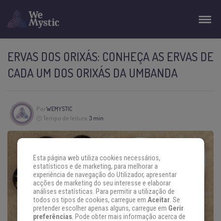
ERVAS DOS ORIXÁS: CONHEÇA AS ERVAS DE
CADA UM DOS ORIXÁS DA UMBANDA
Por
WEMYSTIC
Tempo de leitura:
3 min
Esta página web utiliza cookies necessários,
estatísticos e de marketing, para melhorar a
experiência de navegação do Utilizador, apresentar
acções de marketing do seu interesse e elaborar
análises estatísticas. Para permitir a utilização de
todos os tipos de cookies, carregue em
Aceitar
. Se
pretender escolher apenas alguns, carregue em
Gerir
preferências
. Pode obter mais informação acerca de