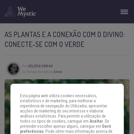
AS PLANTAS E A CONEXÃO COM O DIVINO:
CONECTE-SE COM O VERDE
Por
HELOÍSA VON AH
Tempo de leitura:
4 min
Esta página web utiliza cookies necessários,
estatísticos e de marketing, para melhorar a
experiência de navegação do Utilizador, apresentar
acções de marketing do seu interesse e elaborar
análises estatísticas. Para permitir a utilização de
todos os tipos de cookies, carregue em
Aceitar
. Se
pretender escolher apenas alguns, carregue em
Gerir
preferências
. Pode obter mais informação acerca de