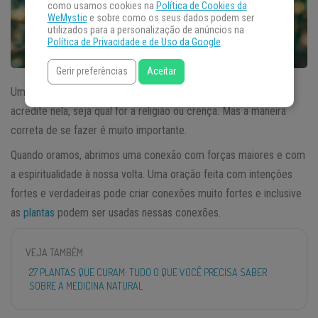
como usamos cookies na
Política de Cookies da
WeMystic
e sobre como os seus dados podem ser
utilizados para a personalização de anúncios na
Política de Privacidade e de Uso da Google
.
Gerir preferências
Aceitar
Uma
oração
poderosa pode mudar a vida de qualquer um que
acredite nela, seja qual for a religião ou crença. Mas a maneira
correta de se fazer é muito importante.
Quando oramos, abrimos uma conexão com forças maiores e com
a espiritualidade à nossa volta. Uma oração feita com intenções
fortes e verdadeiras pode criar conexões muito fortes e inclusive
as
plantas
podem ser usadas nessas conexões.
VEJA TAMBÉM
27 PLANTAS QUE CURAM: TUDO O QUE VOCÊ PRECISA SABER
SOBRE A MEDICINA NATURAL