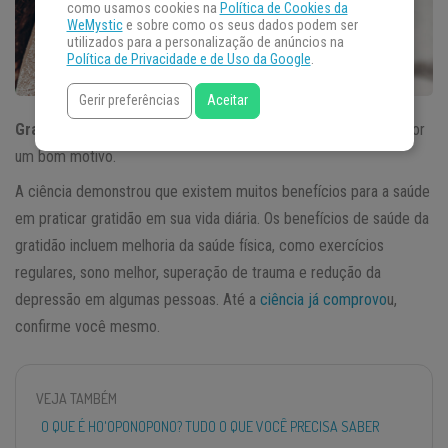
como usamos cookies na
Política de Cookies da
WeMystic
e sobre como os seus dados podem ser
utilizados para a personalização de anúncios na
Política de Privacidade e de Uso da Google
.
Gerir preferências
Aceitar
Gratidão
é uma palavra popular no mundo do bem-estar, mas por
um bom motivo.
A ciência demonstrou que existem muitos benefícios para a saúde
em praticar gratidão em sua vida diária. Os benefícios de saúde da
gratidão incluem melhoria da saúde física, como exercícios
regulares, sono melhor, superação de trauma e redução da
depressão em algumas pessoas. Até a
ciência já comprovo
u,
confirme você mesmo.
VEJA TAMBÉM
O QUE É HO'OPONOPONO? TUDO O QUE VOCÊ PRECISA SABER