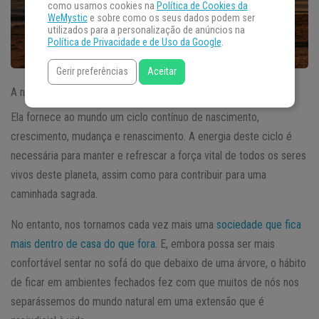
como usamos cookies na
Política de Cookies da
WeMystic
e sobre como os seus dados podem ser
utilizados para a personalização de anúncios na
Política de Privacidade e de Uso da Google
.
Gerir preferências
Aceitar
A natureza é o grande estabilizador da vida.
Ela fornece ao mundo um ciclo contínuo de nascimento,
crescimento, mudança e renascimento. A energia deste ciclo é
necessária para manter e refrescar a força vital de todos os seres
vivos deste planeta, assim como para contribuir para uma
caminhada sagrada.
No entanto, nos tornamos cada vez mais uma
sociedade que fica
mais dentro de casa do que fora
. E, embora possa ser mais
confortável sentar no sofá do que debaixo de uma árvore, o hábito
de ficar em ambientes fechados fez com que muitos de nós nos
separássemos do mundo natural em uma extensão que é