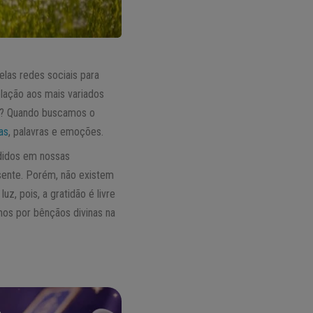
las redes sociais para
elação aos mais variados
as? Quando buscamos o
as
, palavras e emoções.
didos em nossas
ente. Porém, não existem
uz, pois, a gratidão é livre
os por bênçãos divinas na