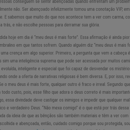
pessoas conseguem se sentir abençoadas quando enfrentam um probl
elmente não. Ser abençoado infelizmente tomou uma conotação VIP, em
dade. E sabemos que muito do que nos acontece tem a ver com carma, 
 trás, e não escolhe pessoas para derramar sua glória.
dida hoje em dia é “meu deus é mais forte”. Essa afirmação é ainda pio
ralino em que tantos sofrem. Quando alguém diz “meu deus é mais fo
uma crença em algo superior. Primeiro, a pergunta que vem a cabeça 
s sim uma inteligência suprema que pode ser acessada por muitos cami
o evoluída, inteligente e especial que foi capaz de desvendar os mistéri
do onde a oferta de narrativas religiosas é bem diversa. E, por isso, 
 o meu deus é mais forte, qualquer outro é fraco e irreal. Segundo qu
todo custo, pois, esse filho que adora o deus correto é mais importan
o, essa divindade deve castigar os inimigos e impedir que qualquer mal s
ico e verdadeiro Deus. “Não mexa comigo” é o que está por trás dessa
a da ideia de que as bênçãos são também materiais e têm a ver com
scolhida e abençoada, então, cuidado comigo porque sou protegida, sou