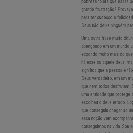
pobreza? Será que essas 
grande frustração? Provav
para ter sucesso e felici
Deus não deixa ninguém para
Uma outra frase muito difun
abençoado em um mundo umb
expondo muito mais do que 
há esse ou aquele deus, ma
significa que a pessoa é tã
Deus verdadeiro, em um mun
que nem todos desfrutam. Se
uma entidade que protege a 
escolheu o deus errado. Log
que conseguiu chegar ao ún
essa noção vem acompanhad
conseguimos na vida. Sou e