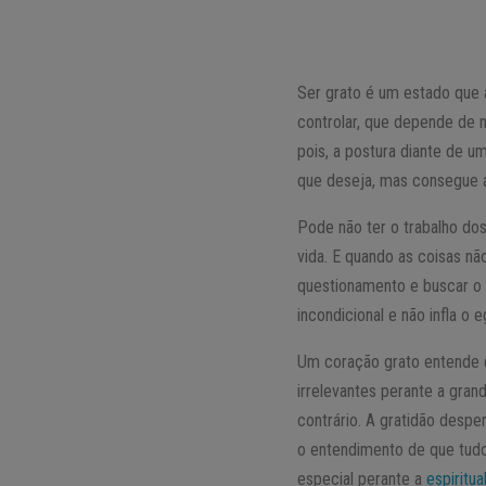
Ser grato é um estado que 
controlar, que depende de
pois, a postura diante de 
que deseja, mas consegue a
Pode não ter o trabalho dos
vida. E quando as coisas 
questionamento e buscar o
incondicional e não infla o 
Um coração grato entende 
irrelevantes perante a gra
contrário. A gratidão desp
o entendimento de que tudo
especial perante a
espiritua