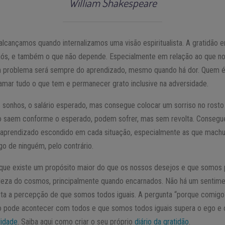
William Shakespeare
alcançamos quando internalizamos uma visão espiritualista. A gratidão 
 nós, e também o que não depende. Especialmente em relação ao que n
um problema será sempre do aprendizado, mesmo quando há dor. Quem é 
mar tudo o que tem e permanecer grato inclusive na adversidade.
 sonhos, o salário esperado, mas consegue colocar um sorriso no rosto 
não saem conforme o esperado, podem sofrer, mas sem revolta. Conseg
 aprendizado escondido em cada situação, especialmente as que machu
ego de ninguém, pelo contrário.
que existe um propósito maior do que os nossos desejos e que somos
ndeza do cosmos, principalmente quando encarnados. Não há um sentimen
erta a percepção de que somos todos iguais. A pergunta “porque comigo
 pode acontecer com todos e que somos todos iguais supera o ego e o
lidade
. Saiba aqui como criar o seu próprio
diário da gratidão
.