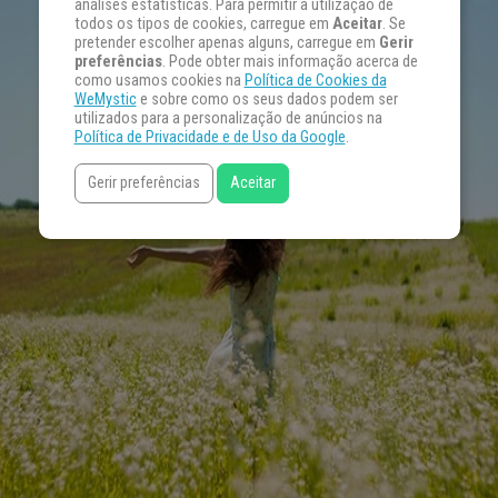
análises estatísticas. Para permitir a utilização de
todos os tipos de cookies, carregue em
Aceitar
. Se
pretender escolher apenas alguns, carregue em
Gerir
preferências
. Pode obter mais informação acerca de
como usamos cookies na
Política de Cookies da
WeMystic
e sobre como os seus dados podem ser
utilizados para a personalização de anúncios na
Política de Privacidade e de Uso da Google
.
Gerir preferências
Aceitar