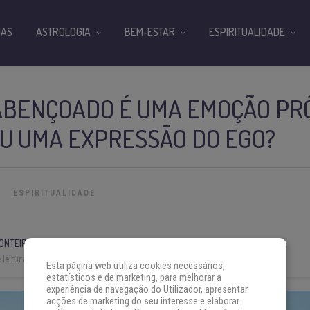
IAS
ASTROLOGIA
BEM-ESTAR
ESPIRITUALIDADE
 ABENÇOADO É UMA EMOÇÃO PR
U UMA EXPRESSÃO DO EGO?
ESPIRITUALIDADE
ONTEIRO
leitura:
7 min
Esta página web utiliza cookies necessários,
estatísticos e de marketing, para melhorar a
experiência de navegação do Utilizador, apresentar
acções de marketing do seu interesse e elaborar