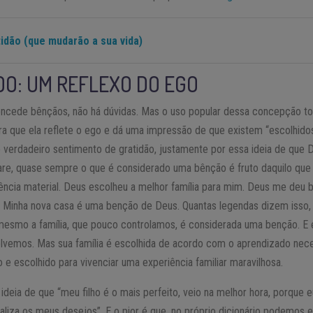
tidão (que mudarão a sua vida)
O: UM REFLEXO DO EGO
concede bênçãos, não há dúvidas. Mas o uso popular dessa concepção t
ira que ela reflete o ego e dá uma impressão de que existem “escolhido
 verdadeiro sentimento de gratidão, justamente por essa ideia de que
are, quase sempre o que é considerado uma bênção é fruto daquilo que
ncia material. Deus escolheu a melhor família para mim. Deus me deu
. Minha nova casa é uma benção de Deus. Quantas legendas dizem isso,
esmo a família, que pouco controlamos, é considerada uma benção. E é
vemos. Mas sua família é escolhida de acordo com o aprendizado neces
 escolhido para vivenciar uma experiência familiar maravilhosa.
deia de que “meu filho é o mais perfeito, veio na melhor hora, porque
liza os meus desejos”. E o pior é que, no próprio dicionário podemos e