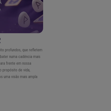
A
.
R
ito profundos, que refletem
o bater numa cadência mais
 para frente em nossa
 propósito de vida,
os uma visão mais ampla