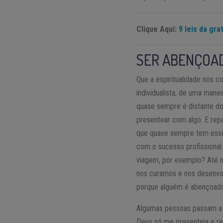
Clique Aqui:
9 leis da gra
SER ABENÇOAD
Que a espiritualidade nos 
individualista, de uma mane
quase sempre é distante do
presentear com algo. E rep
que quase sempre tem essê
com o sucesso profissional
viagem, por exemplo? Até m
nos curamos e nos desenvol
porque alguém é abençoado e
Algumas pessoas passam a i
Deus só me presenteia e rea