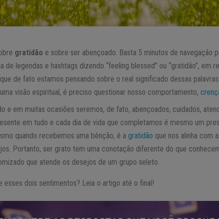
sobre
gratidão
e sobre ser abençoado. Basta 5 minutos de navegação pe
 de legendas e hashtags dizendo “feeling blessed” ou “gratidão”, em r
 que de fato estamos pensando sobre o real significado dessas palavr
 uma visão espiritual, é preciso questionar nosso comportamento,
crenç
o e em muitas ocasiões seremos, de fato, abençoados, cuidados, aten
resente em tudo e cada dia de vida que completamos é mesmo um pres
esmo quando recebemos uma bênção, é a
gratidão
que nos alinha com a l
os. Portanto, ser grato tem uma conotação diferente do que conhecem
omizado que atende os desejos de um grupo seleto.
 esses dois sentimentos? Leia o artigo até o final!