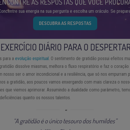
ENCONTRE AS RESPOSTAS QUE VOCÊ PROCUR
Concentre sua energia na sua pergunta e escolha um oráculo. Se prepare
DESCUBRA AS RESPOSTAS
 EXERCÍCIO DIÁRIO PARA O DESPERTA
s para a
evolução espiritual
. O sentimento de gratidão possui efeitos mu
A gratidão dissolve miasmas, melhora o fluxo respiratório e faz o coraçã
 em nosso ser o amor incondicional e a resiliência, que só nos empurram
os a gratidão, aos poucos vamos enxergando com mais clareza o nosso
des que viemos aprimorar. Assumindo a dualidade como parâmetro, tem
deficiências quanto os nossos talentos.
“A gratidão é o único tesouro dos humildes”