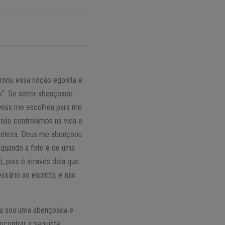
ornou essa noção egoísta e
s”. Se sentir abençoado
 Deus me escolheu para me
 não controlamos na vida e
 beleza. Deus me abençoou
 quando a foto é de uma
, pois é através dela que
sário ao espírito, e não
 eu sou uma abençoada e
ncontrar a seguinte