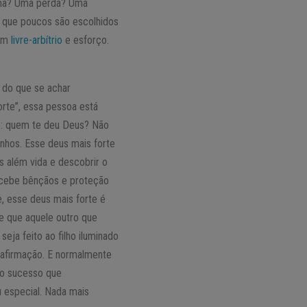
ema? Uma perda? Uma
 que poucos são escolhidos
com
livre-arbítrio
e esforço.
r do que se achar
rte”, essa pessoa está
é: quem te deu Deus? Não
nhos. Esse deus mais forte
os além vida e descobrir o
recebe bênçãos e proteção
e, esse deus mais forte é
te que aquele outro que
eja feito ao filho iluminado
 afirmação. E normalmente
 o sucesso que
 especial. Nada mais