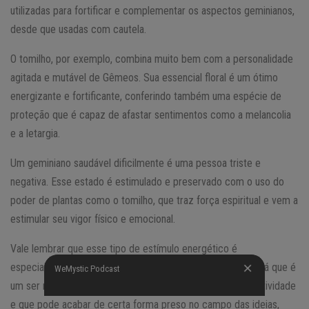
utilizadas para fortificar e complementar os aspectos geminianos,
desde que usadas com cautela.
O tomilho, por exemplo, combina muito bem com a personalidade
agitada e mutável de Gêmeos. Sua essencial floral é um ótimo
energizante e fortificante, conferindo também uma espécie de
proteção que é capaz de afastar sentimentos como a melancolia
e a letargia.
Um geminiano saudável dificilmente é uma pessoa triste e
negativa. Esse estado é estimulado e preservado com o uso do
poder de plantas como o tomilho, que traz força espiritual e vem a
estimular seu vigor físico e emocional.
Vale lembrar que esse tipo de estímulo energético é
especialmente benéfico para pessoas como o geminiano, já que é
WeMystic Podcast
WeMystic Podcast
um ser muito ativo e cheio de ideias, com uma grande criatividade
e que pode acabar de certa forma preso no campo das ideias,