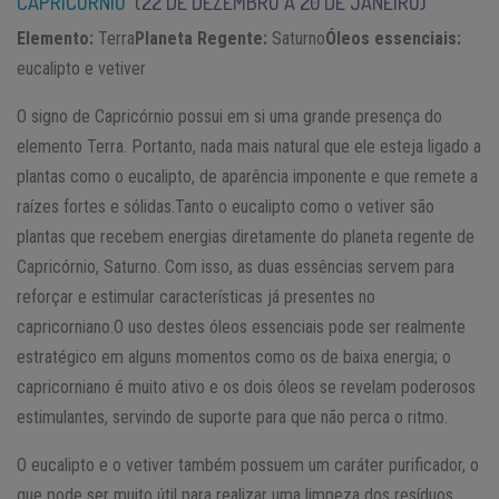
CAPRICÓRNIO
(22 DE DEZEMBRO A 20 DE JANEIRO)
Elemento:
Terra
Planeta Regente:
Saturno
Óleos essenciais:
eucalipto e vetiver
O signo de Capricórnio possui em si uma grande presença do
elemento Terra. Portanto, nada mais natural que ele esteja ligado a
plantas como o eucalipto, de aparência imponente e que remete a
raízes fortes e sólidas.Tanto o eucalipto como o vetiver são
plantas que recebem energias diretamente do planeta regente de
Capricórnio, Saturno. Com isso, as duas essências servem para
reforçar e estimular características já presentes no
capricorniano.O uso destes óleos essenciais pode ser realmente
estratégico em alguns momentos como os de baixa energia; o
capricorniano é muito ativo e os dois óleos se revelam poderosos
estimulantes, servindo de suporte para que não perca o ritmo.
O eucalipto e o vetiver também possuem um caráter purificador, o
que pode ser muito útil para realizar uma limpeza dos resíduos