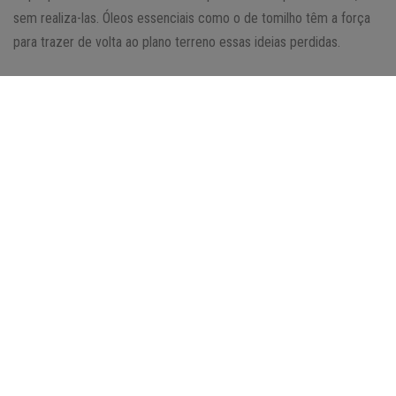
sem realiza-las. Óleos essenciais como o de tomilho têm a força
para trazer de volta ao plano terreno essas ideias perdidas.
Saiba mais :
Profissão de cada signo: qual carreira mais combina com
você?
O gosto musical de cada signo: Touro, Virgem e Capricórnio
Como cada signo do zodíaco reage à infidelidade? Descubra