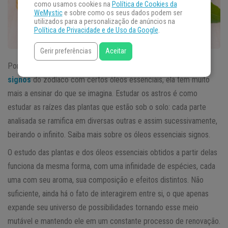
como usamos cookies na
Política de Cookies da
WeMystic
e sobre como os seus dados podem ser
utilizados para a personalização de anúncios na
Política de Privacidade e de Uso da Google
.
Gerir preferências
Aceitar
Por mais improvável que possa parecer uma associação entre
signos
do zodíaco com certos óleos essenciais, ela tem muito
mais a ensinar do que se imagina. Estudar os astros é como
estudar as raízes das plantas que estão sob o solo: cada parte
analisada se ramifica em diversas outras e assim sucessivamente,
beirando o infinito. Saiba mais sobre os óleos essenciais signos.
O estudo das plantas e dos óleos essenciais obtidos a partir delas
funciona da mesma forma, com uma infinidade de espécies, cada
uma com seu aroma, sua composição e efeitos distintos. Não
suficiente, ainda há o fato de interagirem entre si, o que apenas
expande seu universo de possibilidades tornando esse meio
mutável e mantendo ele em um constante processo de renovação.