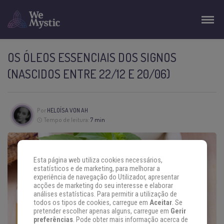
OS ÓLEOS ESSENCIAIS DOS SIGNOS
(NASCIDOS ENTRE 22/12 E 20/06)
Por
HELOÍSA VON AH
Tempo de leitura:
7 min
Esta página web utiliza cookies necessários,
estatísticos e de marketing, para melhorar a
experiência de navegação do Utilizador, apresentar
acções de marketing do seu interesse e elaborar
análises estatísticas. Para permitir a utilização de
todos os tipos de cookies, carregue em
Aceitar
. Se
pretender escolher apenas alguns, carregue em
Gerir
preferências
. Pode obter mais informação acerca de