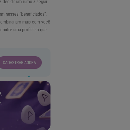
 decidir um rumo a seguir.
am nesses “beneficiados”.
s combinariam mais com você
ncontre uma profissão que
CADASTRAR AGORA
A
.