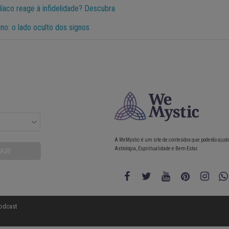
aco reage à infidelidade? Descubra
no: o lado oculto dos signos
A WeMystic é um site de conteúdos que poderão ajud
Astrologia, Espiritualidade e Bem-Estar.
odcast