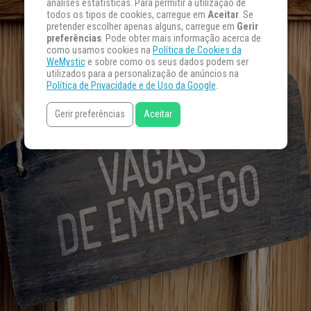
análises estatísticas. Para permitir a utilização de
todos os tipos de cookies, carregue em
Aceitar
. Se
pretender escolher apenas alguns, carregue em
Gerir
preferências
. Pode obter mais informação acerca de
como usamos cookies na
Política de Cookies da
WeMystic
e sobre como os seus dados podem ser
utilizados para a personalização de anúncios na
Política de Privacidade e de Uso da Google
.
Gerir preferências
Aceitar