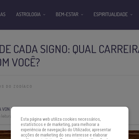
IAS
ASTROLOGIA
BEM-ESTAR
ESPIRITUALIDADE
DE CADA SIGNO: QUAL CARREIR
OM VOCÊ?
OS DO ZODÍACO
A VON AH
leitura:
3 min
Esta página web utiliza cookies necessários,
estatísticos e de marketing, para melhorar a
experiência de navegação do Utilizador, apresentar
acções de marketing do seu interesse e elaborar