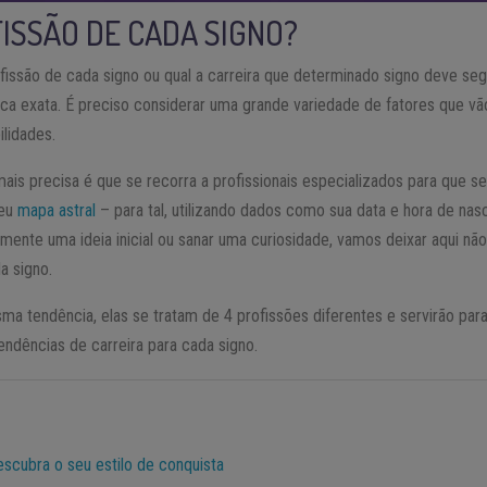
FISSÃO DE CADA SIGNO?
fissão de cada signo ou qual a carreira que determinado signo deve segu
 exata. É preciso considerar uma grande variedade de fatores que vão
ilidades.
ais precisa é que se recorra a profissionais especializados para que sej
seu
mapa astral
– para tal, utilizando dados como sua data e hora de na
mente uma ideia inicial ou sanar uma curiosidade, vamos deixar aqui n
a signo.
tendência, elas se tratam de 4 profissões diferentes e servirão para
tendências de carreira para cada signo.
escubra o seu estilo de conquista