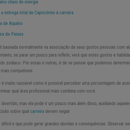
ário cheio de energia
 a entrega total de Capricórnio à carreira
ra de Aquário
ira de Peixes
 é baseada normalmente na associação de seus gostos pessoais com alg
 entanto, se parar um pouco para refletir, verá que estes gostos e habili
do zodíaco. Por essas e outras, é de se pensar que podemos determina
 mais compatíveis.
e é muito razoável como é possível perceber uma porcentagem de acer
rminar qual área profissional mais combina com você.
o divertido, mas ela pode ir um pouco mais além disso, auxiliando aquel
isão sobre qual
carreira
devem seguir.
ifícil e que pode gerar grandes dúvidas e consequências. Observar seu