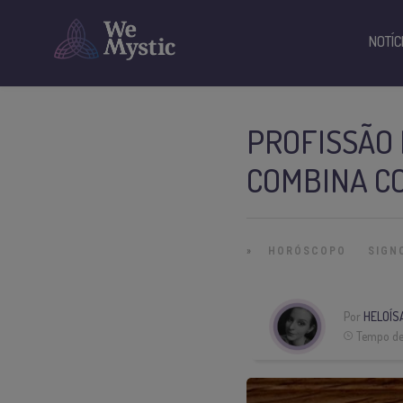
NOTÍC
PROFISSÃO 
COMBINA C
»
HORÓSCOPO
SIGN
Por
HELOÍS
Tempo de 