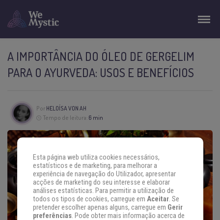
A IMPORTÂNCIA DO ÓLEO DE GERGELIM
PARA O AYURVEDA: USOS E BENEFÍCIOS
Por
HELOÍSA VON AH
Tempo de leitura:
6 min
Esta página web utiliza cookies necessários,
estatísticos e de marketing, para melhorar a
experiência de navegação do Utilizador, apresentar
acções de marketing do seu interesse e elaborar
análises estatísticas. Para permitir a utilização de
todos os tipos de cookies, carregue em
Aceitar
. Se
pretender escolher apenas alguns, carregue em
Gerir
preferências
. Pode obter mais informação acerca de