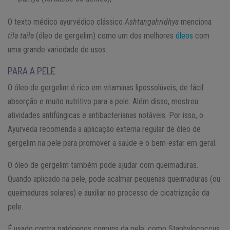
O texto médico ayurvédico clássico
Ashtangahridhya
menciona
tila taila
(óleo de gergelim) como um dos melhores
óleos
com
uma grande variedade de usos.
PARA A PELE
O óleo de gergelim é rico em vitaminas lipossolúveis, de fácil
absorção e muito nutritivo para a pele. Além disso, mostrou
atividades antifúngicas e antibacterianas notáveis. Por isso, o
Ayurveda recomenda a aplicação externa regular de óleo de
gergelim na pele para promover a saúde e o bem-estar em geral.
O óleo de gergelim também pode ajudar com queimaduras.
Quando aplicado na pele, pode acalmar pequenas queimaduras (ou
queimaduras solares) e auxiliar no processo de cicatrização da
pele.
É usado contra patógenos comuns da pele, como Staphylococcus