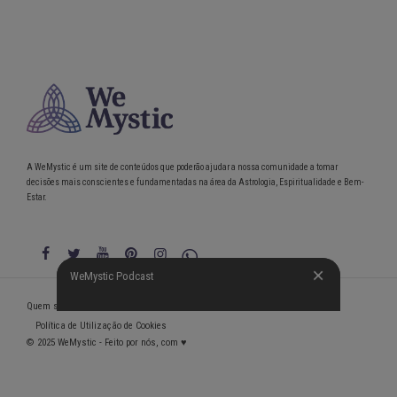
A WeMystic é um site de conteúdos que poderão ajudar a nossa comunidade a tomar
decisões mais conscientes e fundamentadas na área da Astrologia, Espiritualidade e Bem-
Estar.
WeMystic Podcast
WeMystic Podcast
Quem somos
Política de Privacidade
Condições gerais de utilização
Política de Utilização de Cookies
© 2025 WeMystic - Feito por nós, com ♥