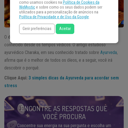
como usamos cookies na
Política de Cookies da
WeMystic
e sobre como os seus dados podem ser
utilizados para a personalização de anúncios na
Política de Privacidade e de Uso da Google
.
Gerir preferências
Aceitar
O
óleo de gergelim
, chamado óleo “til” em sânscrito, é
conhecido desde os tempos védicos. O antigo estudioso
ayurvédico Charaka, em seu conhecido tratado sobre
Ayurveda
,
afirma que é o melhor de todos os óleos, e a seguir, você irá
descobrir o porquê.
Clique Aqui:
3 simples dicas da Ayurveda para acordar sem
stress
ENCONTRE AS RESPOSTAS QUE
VOCÊ PROCURA
Concentre sua energia na sua pergunta e escolha um