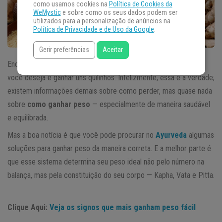
como usamos cookies na
Política de Cookies da
WeMystic
e sobre como os seus dados podem ser
utilizados para a personalização de anúncios na
Política de Privacidade e de Uso da Google
.
Gerir preferências
Aceitar
Enquanto o mundo está preocupado em
emagrecer
, tudo o que
você deseja é ganhar uns quilinhos. Infelizmente, essa é a verdade;
existem informações demais sobre como perder, mas quase nada
sobre
como ganhar peso
— especialmente de maneira saudável
e equilibrada.
Mas a boa notícia é que você pode procurar no
Ayurveda
algumas
soluções para ganhar peso da maneira correta. E a melhor parte é
que esse sistema determina seu peso ideal não pelo número na
balança, mas pela constituição do seu corpo — Kapha, Vata e Pitta.
Clique Aqui:
Veja os signos que mais ganham peso fácil