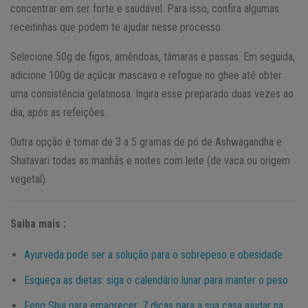
concentrar em ser forte e saudável. Para isso, confira algumas
receitinhas que podem te ajudar nesse processo.
Selecione 50g de figos, amêndoas, tâmaras e passas. Em seguida,
adicione 100g de açúcar mascavo e refogue no ghee até obter
uma consistência gelatinosa. Ingira esse preparado duas vezes ao
dia, após as refeições.
Outra opção é tomar de 3 a 5 gramas de pó de Ashwagandha e
Shatavari todas as manhãs e noites com leite (de vaca ou origem
vegetal).
Saiba mais :
Ayurveda pode ser a solução para o sobrepeso e obesidade
Esqueça as dietas: siga o calendário lunar para manter o peso
Feng Shui para emagrecer: 7 dicas para a sua casa ajudar na