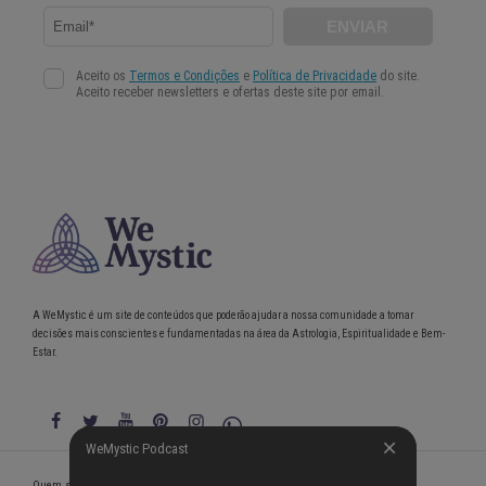
A WeMystic é um site de conteúdos que poderão ajudar a nossa comunidade a tomar
decisões mais conscientes e fundamentadas na área da Astrologia, Espiritualidade e Bem-
Estar.
WeMystic Podcast
WeMystic Podcast
Quem somos
Política de Privacidade
Condições gerais de utilização