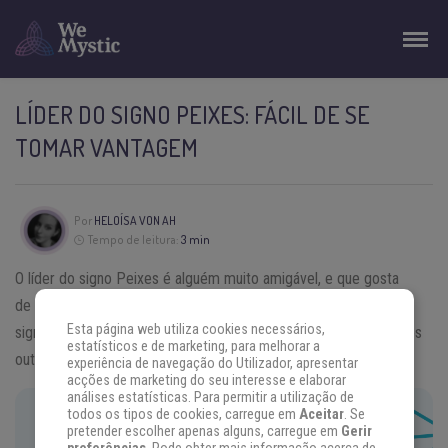
LÍDER DO SIGNO PEIXES: FÁCIL DE SE
TOMAR VANTAGEM
Por
HELOÍSA VON AH
Tempo de leitura:
3 min
O líder do signo Peixes é alguém muito amigável, e que gosta
de ter a companhia de pessoas muito diferentes. A pessoa do
Esta página web utiliza cookies necessários,
signo Peixes é desinteressada, está sempre disposto a ajudar os
estatísticos e de marketing, para melhorar a
outros, sem ter esperança de recuperar nada.
experiência de navegação do Utilizador, apresentar
acções de marketing do seu interesse e elaborar
análises estatísticas. Para permitir a utilização de
todos os tipos de cookies, carregue em
Aceitar
. Se
DICAS DE ASTROLOGIA NA SUA INBOX!
pretender escolher apenas alguns, carregue em
Gerir
Receba previsões, dicas e conteúdos exclusivos.