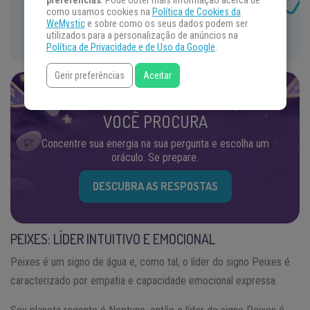
preferências
. Pode obter mais informação acerca de
como usamos cookies na
Política de Cookies da
WeMystic
e sobre como os seus dados podem ser
CADASTRAR AGORA
utilizados para a personalização de anúncios na
Política de Privacidade e de Uso da Google
.
Gerir preferências
Aceitar
ENCONTRE AS RESPOSTAS QUE
VOCÊ PROCURA
Concentre sua energia na sua pergunta e escolha um
oráculo. Se prepare.
DESCUBRA AS RESPOSTAS
PEIXES: LÍDER INTUITIVO E EMOCIONAL
Peixes é um signo de água e, como tal, o líder do signo Peixes é
caracterizado por empatia e capacidade emocional expressa.