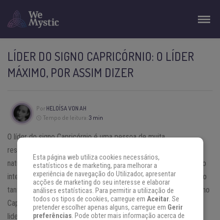
LÍDER DO SIGNO CAPRICÓRNIO: O LÍDER
MÁXIMO, POR ASSIM DIZER
Por
HELOÍSA VON AH
Tempo de leitura:
3 min
O líder do signo Capricórnio é uma pessoa de muita
responsabilidade, tradicional e, muitas vezes, é muito sério por
Esta página web utiliza cookies necessários,
natureza. Os indivíduos do signo Capricórnio possuem um estado
estatísticos e de marketing, para melhorar a
experiência de navegação do Utilizador, apresentar
interno de independência que permite um progresso significativo
acções de marketing do seu interesse e elaborar
tanto em suas vidas pessoais, como profissionais. O líder do signo
análises estatísticas. Para permitir a utilização de
todos os tipos de cookies, carregue em
Aceitar
. Se
Capricórnio é mestre do autocontrole e tem a capacidade de
pretender escolher apenas alguns, carregue em
Gerir
liderar o caminho, fazer planos sólidos e realistas e gerenciar
preferências
. Pode obter mais informação acerca de