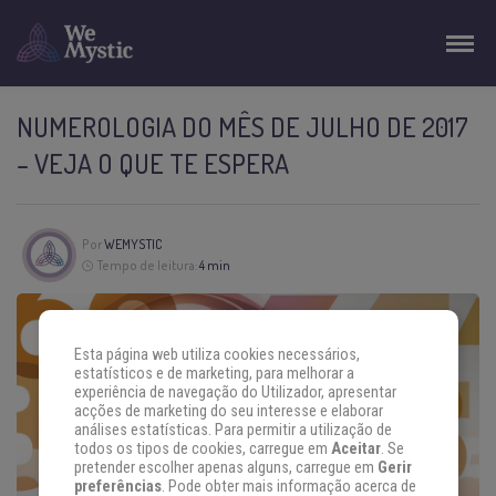
NUMEROLOGIA DO MÊS DE JULHO DE 2017
– VEJA O QUE TE ESPERA
Por
WEMYSTIC
Tempo de leitura:
4 min
Esta página web utiliza cookies necessários,
estatísticos e de marketing, para melhorar a
experiência de navegação do Utilizador, apresentar
acções de marketing do seu interesse e elaborar
análises estatísticas. Para permitir a utilização de
todos os tipos de cookies, carregue em
Aceitar
. Se
pretender escolher apenas alguns, carregue em
Gerir
preferências
. Pode obter mais informação acerca de