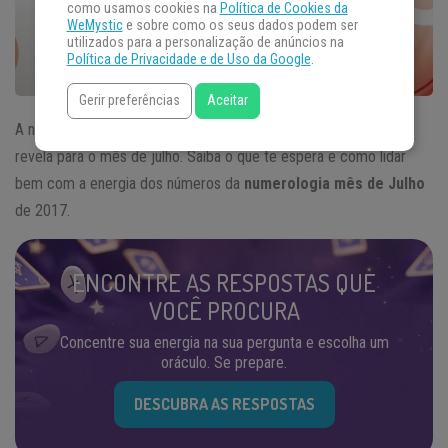
como usamos cookies na
Política de Cookies da
WeMystic
e sobre como os seus dados podem ser
utilizados para a personalização de anúncios na
Política de Privacidade e de Uso da Google
.
Gerir preferências
Aceitar
A numeróloga Natalie Pescetti mostra o que a
numerologia
revela para o mês de julho. Saiba o que te espera e como lidar
bem com a energia dos números da
numerologia mês de Julho
de 2017.
ENCONTRE AS RESPOSTAS QUE
VOCÊ PROCURA
Concentre sua energia na sua pergunta e escolha um
oráculo. Se prepare.
DESCUBRA AS RESPOSTAS