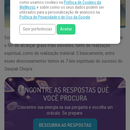
como usamos cookies na
Política de Cookies da
WeMystic
e sobre como os seus dados podem ser
utilizados para a personalização de anúncios na
Política de Privacidade e de Uso da Google
.
Gerir preferências
Aceitar
Existem algumas atitudes ou direcionamentos que se pode seguir
a fim de alcançar graus mais elevados, tanto de realização
espiritual, como de realização material. E basicamente, entre
esses direcionamentos temos as 7 leis espirituais do sucesso do
Deepak Chopra.
ENCONTRE AS RESPOSTAS QUE
VOCÊ PROCURA
Concentre sua energia na sua pergunta e escolha um
oráculo. Se prepare.
DESCUBRA AS RESPOSTAS