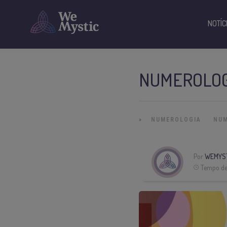
NOTÍC
NUMEROLOGI
»
NUMEROLOGIA
NUM
Por
WEMYS
Tempo de 