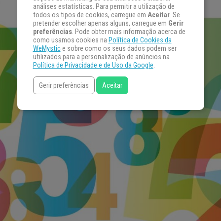
análises estatísticas. Para permitir a utilização de
todos os tipos de cookies, carregue em
Aceitar
. Se
pretender escolher apenas alguns, carregue em
Gerir
preferências
. Pode obter mais informação acerca de
como usamos cookies na
Política de Cookies da
WeMystic
e sobre como os seus dados podem ser
utilizados para a personalização de anúncios na
Política de Privacidade e de Uso da Google
.
Gerir preferências
Aceitar