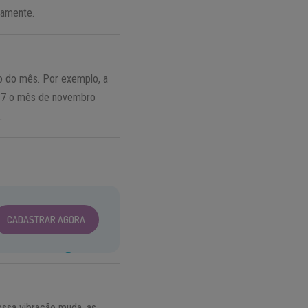
vamente.
o do mês. Por exemplo, a
017 o mês de novembro
.
CADASTRAR AGORA
essa vibração muda, as