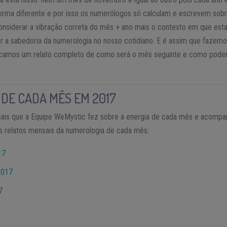
forma diferente e por isso os numerólogos só calculam e escrevem sob
considerar a vibração correta do mês + ano mais o contexto em que e
r a sabedoria da numerologia no nosso cotidiano. E é assim que fazemo
icamos um relato completo de como será o mês seguinte e como pode
.
DE CADA MÊS EM 2017
sais que a Equipe WeMystic fez sobre a energia de cada mês e acompan
s relatos mensais da numerologia de cada mês:
17
2017
7