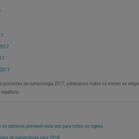
7
17
2017
017
 2017
as previsões da numerologia 2017, publicamos todos os meses na vésp
equilíbrio.
e os números preveem este ano para todos os signos
sões da numerologia para 2018