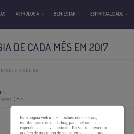
IAS
ASTROLOGIA
BEM-ESTAR
ESPIRITUALIDADE
A DE CADA MÊS EM 2017
EROLOGIA ONLINE
TIC
leitura:
3 min
Esta página web utiliza cookies necessários,
estatísticos e de marketing, para melhorar a
experiência de navegação do Utilizador, apresentar
acções de marketing do seu interesse e elaborar