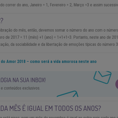
do correr do ano, Janeiro = 1, Fevereiro = 2, Março =3 e assim sucessi
?
 vibração do mês, então, devemos somar o número do ano com o númer
ro de 2017 = 11 (mês) +1 (ano) = 1+1+1=3. Portanto, neste ano de 2
cação, da sociabilidade e da libertação de emoções típicas do número 3
 do Amor 2018 – como será a vida amorosa neste ano
OGIA NA SUA INBOX!
 e conteúdos exclusivos.
ADA MÊS É IGUAL EM TODOS OS ANOS?
a está nisso: nem um mês de novembro é igual ao outro pois cada ano 