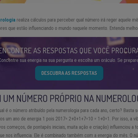
rologia
realiza cálculos para perceber qual número irá reger aquele mês
tores que estão influenciando o mundo naquele momento. Entenda melho
ENCONTRE AS RESPOSTAS QUE VOCÊ PROCUR
Concentre sua energia na sua pergunta e escolha um oráculo. Se prepare
DESCUBRA AS RESPOSTAS
 UM NÚMERO PRÓPRIO NA NUMEROLOG
al é o número atribuído pela numerologia para cada ano, certo? Basta 
os um ano de energia 1 pois 2017= 2+0+1+7=10 = 1+0=1. Por isso, a v
vos começos, de pontapés iniciais, muita ação e criação) influenciou a
ue nos influencia. Ele é combinado também com a energia do mês. O n