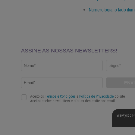
Numerologia: o lado ilu
WeMystic P