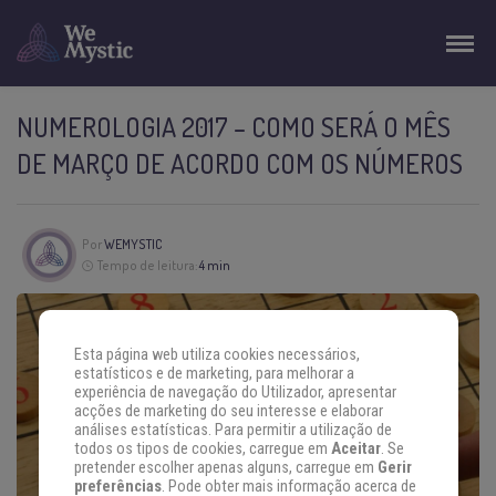
NUMEROLOGIA 2017 – COMO SERÁ O MÊS
DE MARÇO DE ACORDO COM OS NÚMEROS
Por
WEMYSTIC
Tempo de leitura:
4 min
Esta página web utiliza cookies necessários,
estatísticos e de marketing, para melhorar a
experiência de navegação do Utilizador, apresentar
acções de marketing do seu interesse e elaborar
análises estatísticas. Para permitir a utilização de
todos os tipos de cookies, carregue em
Aceitar
. Se
pretender escolher apenas alguns, carregue em
Gerir
preferências
. Pode obter mais informação acerca de