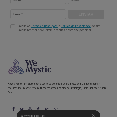
A WeMystic é um site de conteúdos que poderão ajudar a nossa comunidade a tomar
decisões mais conscientes e fundamentadas na área da Astrologia, Espiritualidade e Bem-
Estar.
WeMystic Podcast
WeMystic Podcast