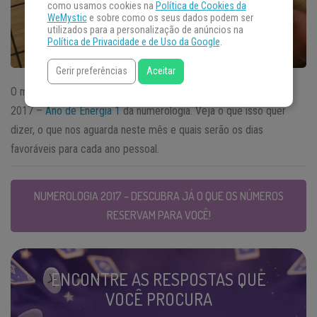
como usamos cookies na
Política de Cookies da
WeMystic
e sobre como os seus dados podem ser
utilizados para a personalização de anúncios na
Política de Privacidade e de Uso da Google
.
Gerir preferências
Aceitar
O mês de março é o mês de número 3 do nosso
Numerologia
2017 –
Ano de Energia 1
da numerologia. Veja o que isso quer
dizer, o que nos aguarda neste mês e quais serão os dias
favoráveis para cada ano pessoal.
NUMEROLOGIA 2017 – DESCUBRA JÁ O QUE OS NÚMEROS
RESERVAM PARA VOCÊ!
ENCONTRE AS RESPOSTAS QUE
VOCÊ PROCURA