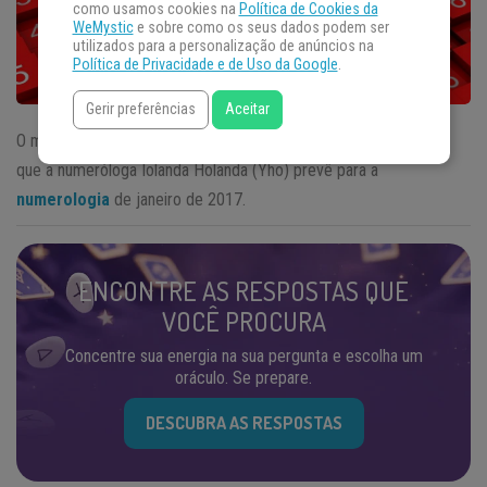
como usamos cookies na
Política de Cookies da
WeMystic
e sobre como os seus dados podem ser
utilizados para a personalização de anúncios na
Política de Privacidade e de Uso da Google
.
Gerir preferências
Aceitar
O mês de janeiro é um mês Díade, um mês de número 2. Veja o
que a numeróloga Iolanda Holanda (Yho) prevê para a
numerologia
de janeiro de 2017.
ENCONTRE AS RESPOSTAS QUE
VOCÊ PROCURA
Concentre sua energia na sua pergunta e escolha um
oráculo. Se prepare.
DESCUBRA AS RESPOSTAS