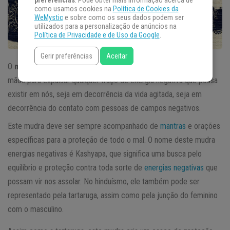
preferências
. Pode obter mais informação acerca de
como usamos cookies na
Política de Cookies da
WeMystic
e sobre como os seus dados podem ser
utilizados para a personalização de anúncios na
Política de Privacidade e de Uso da Google
.
Gerir preferências
Aceitar
O
mudra energias negativas
consiste numa formação com as
mãos para expulsar qualquer traço de energia negativa que possa
existir em nós, seja em decorrência da vida agitada, seja em
decorrência do contato com pessoas de campos negativos.
Este mudra deve ser sempre acompanhado de
mantras
e orações
específicas para a proteção de todo o mal. O nome deste mudra
energias negativas é Kashyapa, que significa uma busca pelo
equilíbrio e proteção contra toda sorte de
energias negativas
que
possam vir nos assolar. No hinduísmo, ele também pode ser
representado pela tartaruga, assim como pela junção do feminino
com o masculino.