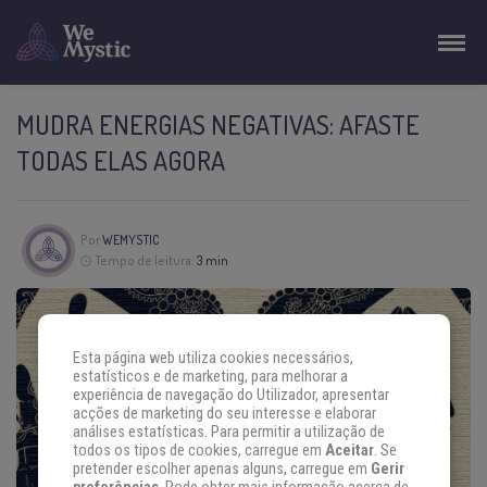
MUDRA ENERGIAS NEGATIVAS: AFASTE
TODAS ELAS AGORA
Por
WEMYSTIC
Tempo de leitura:
3 min
Esta página web utiliza cookies necessários,
estatísticos e de marketing, para melhorar a
experiência de navegação do Utilizador, apresentar
acções de marketing do seu interesse e elaborar
análises estatísticas. Para permitir a utilização de
todos os tipos de cookies, carregue em
Aceitar
. Se
pretender escolher apenas alguns, carregue em
Gerir