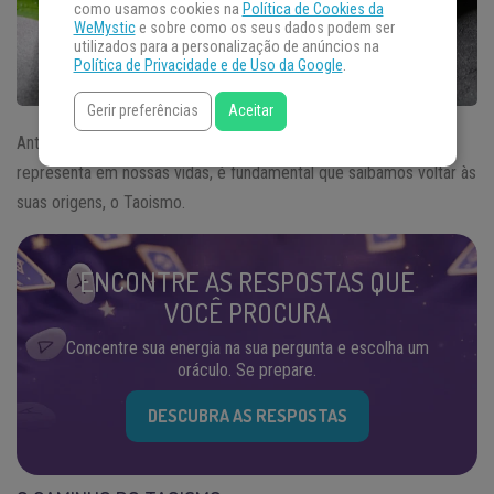
como usamos cookies na
Política de Cookies da
WeMystic
e sobre como os seus dados podem ser
utilizados para a personalização de anúncios na
Política de Privacidade e de Uso da Google
.
Gerir preferências
Aceitar
Antes de descrevermos o conceito de
Yin-Yang
e o que ele
representa em nossas vidas, é fundamental que saibamos voltar às
suas origens, o Taoismo.
ENCONTRE AS RESPOSTAS QUE
VOCÊ PROCURA
Concentre sua energia na sua pergunta e escolha um
oráculo. Se prepare.
DESCUBRA AS RESPOSTAS