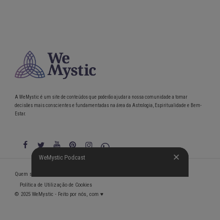
A WeMystic é um site de conteúdos que poderão ajudar a nossa comunidade a tomar
decisões mais conscientes e fundamentadas na área da Astrologia, Espiritualidade e Bem-
Estar.
WeMystic Podcast
WeMystic Podcast
Quem somos
Política de Privacidade
Condições gerais de utilização
Política de Utilização de Cookies
© 2025 WeMystic - Feito por nós, com ♥