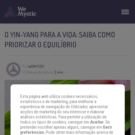
O YIN-YANG PARA A VIDA: SAIBA COMO
PRIORIZAR O EQUILÍBRIO
Por
WEMYSTIC
Tempo de leitura:
3 min
Esta página web utiliza cookies necessários,
estatísticos e de marketing, para melhorar a
experiência de navegação do Utilizador, apresentar
acções de marketing do seu interesse e elaborar
análises estatísticas. Para permitir a utilização de
todos os tipos de cookies, carregue em
Aceitar
. Se
pretender escolher apenas alguns, carregue em
Gerir
preferências
. Pode obter mais informação acerca de