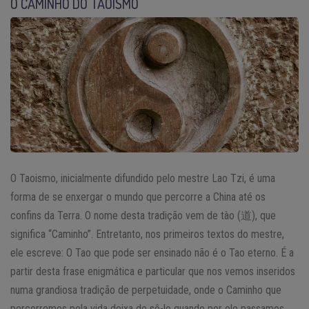
O CAMINHO DO TAOISMO
O Taoismo, inicialmente difundido pelo mestre Lao Tzi, é uma
forma de se enxergar o mundo que percorre a China até os
confins da Terra. O nome desta tradição vem de tào (道), que
significa “Caminho”. Entretanto, nos primeiros textos do mestre,
ele escreve: O Tao que pode ser ensinado não é o Tao eterno. É a
partir desta frase enigmática e particular que nos vemos inseridos
numa grandiosa tradição de perpetuidade, onde o Caminho que
percorremos pela vida deixa de sê-lo quando por ele passamos.