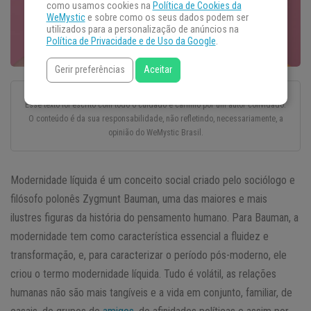
como usamos cookies na
Política de Cookies da
WeMystic
e sobre como os seus dados podem ser
utilizados para a personalização de anúncios na
Política de Privacidade e de Uso da Google
.
Gerir preferências
Aceitar
Esse texto foi escrito com todo o cuidado e carinho por um autor convidado.
O conteúdo é da sua responsabilidade, não refletindo, necessariamente, a
opinião do WeMystic Brasil.
Modernidade líquida é um conceito social criado pelo sociólogo e
filósofo polonês Zygmunt Bauman, uma das maiores e mais
ilustres figuras da história do pensamento humano. Para Bauman, a
modernidade tem como característica essencial a fluidez e
transformação, e, para caracterizar o período pós-moderno, ele
criou o termo modernidade líquida. Tudo é volátil, as relações
humanas não são mais tangíveis e a vida em conjunto, familiar, de