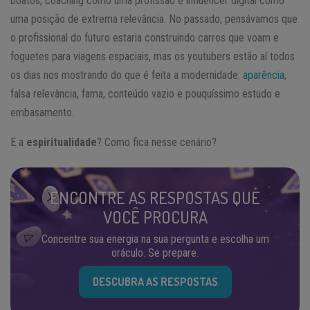
boatos, coaching como uma profissão e influencer digital como
uma posição de extrema relevância. No passado, pensávamos que
o profissional do futuro estaria construindo carros que voam e
foguetes para viagens espaciais, mas os youtubers estão aí todos
os dias nos mostrando do que é feita a modernidade:
aparência
,
falsa relevância, fama, conteúdo vazio e pouquíssimo estudo e
embasamento.
E a
espiritualidade
? Como fica nesse cenário?
ENCONTRE AS RESPOSTAS QUE
VOCÊ PROCURA
Concentre sua energia na sua pergunta e escolha um
oráculo. Se prepare.
DESCUBRA AS RESPOSTAS