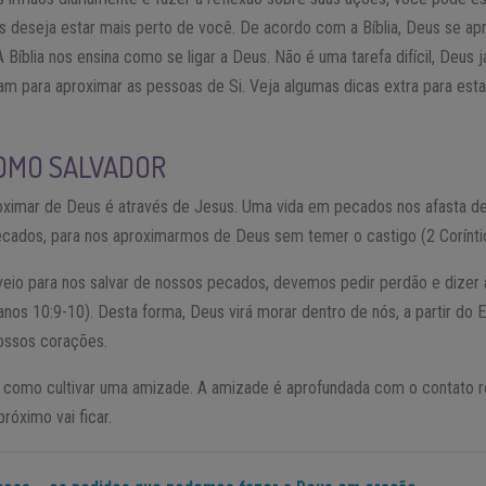
 deseja estar mais perto de você. De acordo com a Bíblia, Deus se a
 Bíblia nos ensina como se ligar a Deus. Não é uma tarefa difícil, Deus j
ram para aproximar as pessoas de Si. Veja algumas dicas extra para est
COMO SALVADOR
roximar de Deus é através de Jesus. Uma vida em pecados nos afasta d
cados, para nos aproximarmos de Deus sem temer o castigo (2 Coríntio
io para nos salvar de nossos pecados, devemos pedir perdão e dizer 
s 10:9-10). Desta forma, Deus virá morar dentro de nós, a partir do Es
ossos corações.
como cultivar uma amizade. A amizade é aprofundada com o contato r
róximo vai ficar.