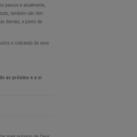
po passou e atualmente,
 tudo, também não têm
as demais, a ponto de
justos e cobrando de seus
do ao próximo e a si
star mais próximo de Deus