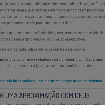
s, julgamentos, impiedades, opressões, crueldades e injustiças. O tem
sempre nas igrejas, que falam de Deus todo o tempo, veem pecado em
s. Elas sentem inveja, ressentimento e por vezes, se consideram sant
omo pecadores que não praticam seus atos de fé.
igiosos que exploram seus funcionários, remunerando-os com salários in
rodução e empenho chegando, inclusive, ao assédio moral.
reja é importante, independente de qual for a sua escolha.
emplos que constrói o verdadeiro relacionamento com Deus, aman
eflexão e, antes de ir à Igreja, pense no que você faz fora dela.
dade não há salvação: ajudar o próximo desperta sua consciência
AR UMA APROXIMAÇÃO COM DEUS
s irmãos diariamente e fazer a reflexão sobre suas ações, você pode e