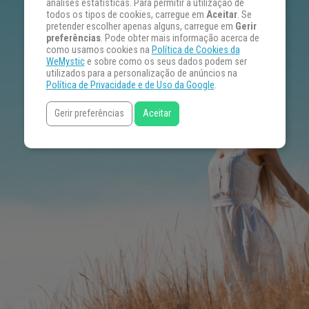
análises estatísticas. Para permitir a utilização de
todos os tipos de cookies, carregue em
Aceitar
. Se
pretender escolher apenas alguns, carregue em
Gerir
preferências
. Pode obter mais informação acerca de
como usamos cookies na
Política de Cookies da
WeMystic
e sobre como os seus dados podem ser
utilizados para a personalização de anúncios na
Política de Privacidade e de Uso da Google
.
Gerir preferências
Aceitar