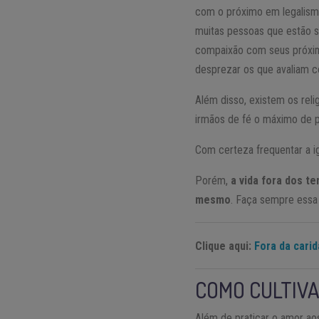
com o próximo em legalismo
muitas pessoas que estão 
compaixão com seus próximo
desprezar os que avaliam c
Além disso, existem os rel
irmãos de fé o máximo de p
Com certeza frequentar a ig
Porém,
a vida fora dos t
mesmo
. Faça sempre essa r
Clique aqui:
Fora da cari
COMO CULTIV
Além de praticar o amor ao