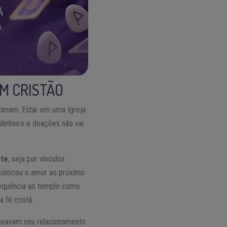
A
.
OM CRISTÃO
oximam. Estar em uma Igreja
 dinheiro e doações não vai
nte
, seja por vínculos
s colocou o amor ao próximo
requência ao templo como
 fé cristã.
aseavam seu relacionamento