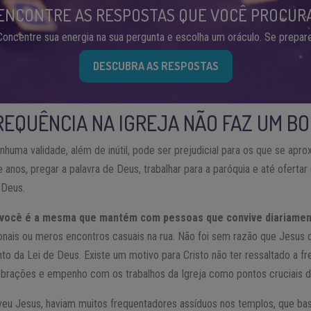
ENCONTRE AS RESPOSTAS QUE VOCÊ PROCUR
Concentre sua energia na sua pergunta e escolha um oráculo. Se prepare
DESCUBRA AS RESPOSTAS
REQUÊNCIA NA IGREJA NÃO FAZ UM B
nhuma validade, além de inútil, pode ser prejudicial para os que se apr
 anos, pregar a palavra de Deus, trabalhar para a paróquia e até ofertar
 Deus.
e você é a mesma que mantém com pessoas que convive diariame
ssionais ou meros encontros casuais na rua. Não foi sem razão que Jesu
da Lei de Deus. Existe um motivo para Cristo não ter ressaltado a f
rações e empenho com os trabalhos da Igreja como pontos cruciais da
veu Jesus, haviam muitos frequentadores assíduos nos templos, que b