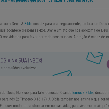
osa – os pedidos que podemos fazer a Deus em oração
ar com Deus. A
Bíblia
nos diz para orar regularmente, lembrar de Deus d
 que acontece (Filipenses 4:6). Orar é um ato que nos aproxima de Deu
O convidamos para fazer parte de nossas vidas. A oração é capaz de c
OGIA NA SUA INBOX!
 e conteúdos exclusivos.
ra de Deus, Ele a usa para falar conosco. Quando
lemos a Bíblia
, descobr
 para nós (2 Timóteo 3:16-17). A Bíblia também nos ensina o que agrada
Ele quer mudar e transformar em nossas vidas, para vivermos mais pró