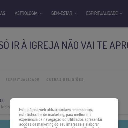
IAS
ASTROLOGIA
BEM-ESTAR
ESPIRITUALIDADE
SÓ IR À IGREJA NÃO VAI TE AP
ESPIRITUALIDADE
OUTRAS RELIGIÕES
TIC
leitura:
5 min
Esta página web utiliza cookies necessários,
estatísticos e de marketing, para melhorar a
experiência de navegação do Utilizador, apresentar
acções de marketing do seu interesse e elaborar