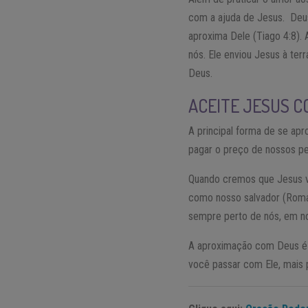
com a ajuda de Jesus. Deus
aproxima Dele (Tiago 4:8). A
nós. Ele enviou Jesus à ter
Deus.
ACEITE JESUS 
A principal forma de se ap
pagar o preço de nossos pe
Quando cremos que Jesus ve
como nosso salvador (Romano
sempre perto de nós, em n
A aproximação com Deus é 
você passar com Ele, mais p