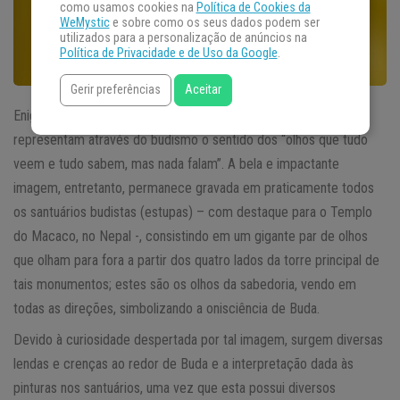
como usamos cookies na
Política de Cookies da
WeMystic
e sobre como os seus dados podem ser
utilizados para a personalização de anúncios na
Política de Privacidade e de Uso da Google
.
Gerir preferências
Aceitar
Enigmáticos e intrigantes, os chamados
Olhos de Buda
representam através do budismo o sentido dos “olhos que tudo
veem e tudo sabem, mas nada falam”. A bela e impactante
imagem, entretanto, permanece gravada em praticamente todos
os santuários budistas (estupas) – com destaque para o Templo
do Macaco, no Nepal -, consistindo em um gigante par de olhos
que olham para fora a partir dos quatro lados da torre principal de
tais monumentos; estes são os olhos da sabedoria, vendo em
todas as direções, simbolizando a onisciência de Buda.
Devido à curiosidade despertada por tal imagem, surgem diversas
lendas e crenças ao redor de Buda e a interpretação dada às
pinturas nos santuários, uma vez que esta possui diversos