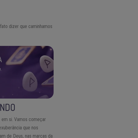
 fato dizer que caminhamos
A
.
UNDO
do em si. Vamos começar
exuberância que nos
nam de Deus, nas marcas da