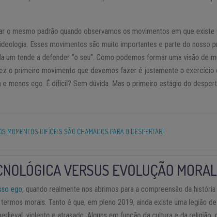
r o mesmo padrão quando observamos os movimentos em que existe u
ideologia. Esses movimentos são muito importantes e parte do nosso 
ada um tende a defender “o seu”. Como podemos formar uma visão de 
lvez o primeiro movimento que devemos fazer é justamente o exercíci
 e menos ego. É difícil? Sem dúvida. Mas o primeiro estágio do despert
OS MOMENTOS DIFÍCEIS SÃO CHAMADOS PARA O DESPERTAR!
CNOLÓGICA VERSUS EVOLUÇÃO MORA
sso ego
, quando realmente nos abrimos para a compreensão da históri
ermos morais. Tanto é que, em pleno 2019, ainda existe uma legião de
eval, violento e atrasado. Alguns em função da cultura e da religião, 