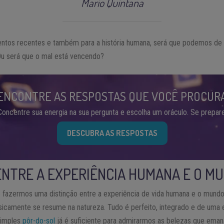
Mario Quintana
entos recentes e também para a história humana, será que podemos de
Ou será que o mal está vencendo?
ENCONTRE AS RESPOSTAS QUE VOCÊ PROCUR
Concentre sua energia na sua pergunta e escolha um oráculo. Se prepare
DESCUBRA AS RESPOSTAS
ENTRE A EXPERIÊNCIA HUMANA E O M
e fazermos uma distinção entre a experiência de vida humana e o mun
sicamente se resume na natureza. Tudo é perfeito, integrado e de uma 
simples
pôr-do-sol
já é suficiente para admirarmos as belezas que ema