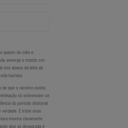
o quanto de ódio e
ida, enxerga o mundo cor-
vive abaixo da linha da
vida humana.
 de que o racismo existe,
criminação só estivessem se
ência do período ditatorial
 verdade. É triste essa
ostura mostra claramente
ando algo as desagrada é