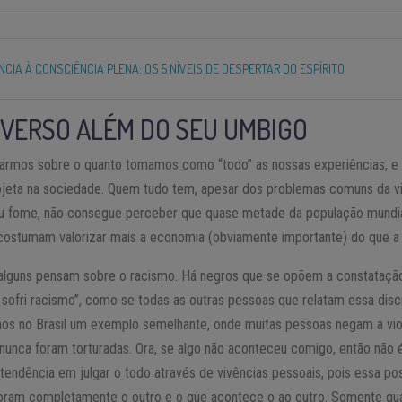
NCIA À CONSCIÊNCIA PLENA: OS 5 NÍVEIS DE DESPERTAR DO ESPÍRITO
IVERSO ALÉM DO SEU UMBIGO
rmos sobre o quanto tomamos como “todo” as nossas experiências, e 
projeta na sociedade. Quem tudo tem, apesar dos problemas comuns da v
 fome, não consegue perceber que quase metade da população mundial 
costumam valorizar mais a economia (obviamente importante) do que a 
alguns pensam sobre o racismo. Há negros que se opõem a constatação
 sofri racismo”, como se todas as outras pessoas que relatam essa dis
emos no Brasil um exemplo semelhante, onde muitas pessoas negam a viol
unca foram torturadas. Ora, se algo não aconteceu comigo, então não é
 tendência em julgar o todo através de vivências pessoais, pois essa p
noram completamente o outro e o que acontece o ao outro. Somente qu