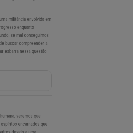
ma militância envolvida em
progresso enquanto
mundo, se mal conseguimos
o de buscar compreender a
ar esbarra nessa questão.
L
a humana, veremos que
 espíritos encarnados que
outros devido a uma