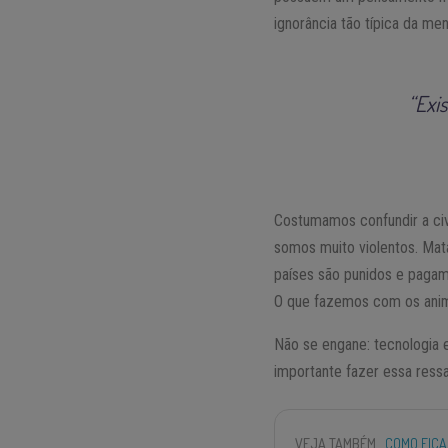
ignorância tão típica da me
“Exi
Costumamos confundir a civ
somos muito violentos. Mat
países são punidos e pagam 
O que fazemos com os animai
Não se engane: tecnologia
importante fazer essa ress
VEJA TAMBÉM
COMO FICA