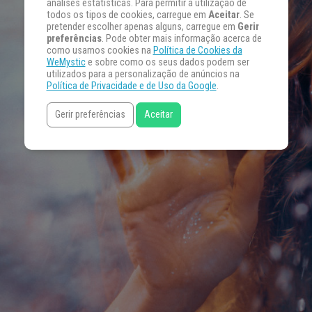
análises estatísticas. Para permitir a utilização de
todos os tipos de cookies, carregue em
Aceitar
. Se
pretender escolher apenas alguns, carregue em
Gerir
preferências
. Pode obter mais informação acerca de
como usamos cookies na
Política de Cookies da
WeMystic
e sobre como os seus dados podem ser
utilizados para a personalização de anúncios na
Política de Privacidade e de Uso da Google
.
Gerir preferências
Aceitar