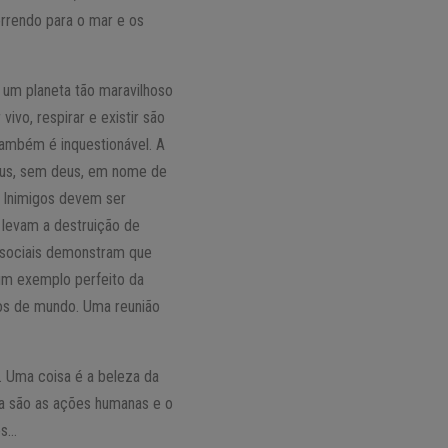
orrendo para o mar e os
 um planeta tão maravilhoso
ivo, respirar e existir são
também é inquestionável. A
eus, sem deus, em nome de
 Inimigos devem ser
 levam a destruição de
e sociais demonstram que
um exemplo perfeito da
os de mundo. Uma reunião
. Uma coisa é a beleza da
sa são as ações humanas e o
es…