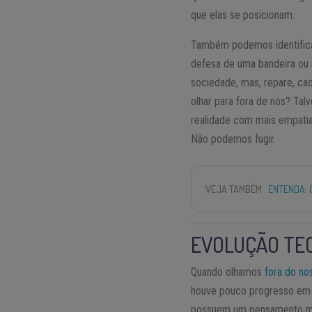
que elas se posicionam.
Também podemos identifica
defesa de uma bandeira ou 
sociedade, mas, repare, c
olhar para fora de nós? Ta
realidade com mais empatia
Não podemos fugir.
VEJA TAMBÉM
ENTENDA: 
EVOLUÇÃO TE
Quando olhamos
fora do no
houve pouco progresso em t
possuem um pensamento medi