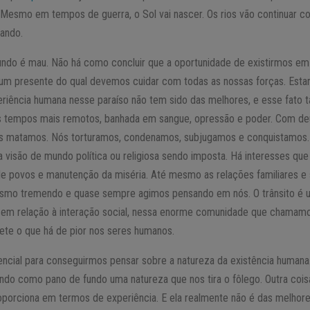
. Mesmo em tempos de guerra, o Sol vai nascer. Os rios vão continuar c
tando.
undo é mau. Não há como concluir que a oportunidade de existirmos em
 um presente do qual devemos cuidar com todas as nossas forças. Estar v
periência humana nesse paraíso não tem sido das melhores, e esse fato 
 os tempos mais remotos, banhada em sangue, opressão e poder. Com d
os matamos. Nós torturamos, condenamos, subjugamos e conquistamos.
 visão de mundo política ou religiosa sendo imposta. Há interesses que
o de povos e manutenção da miséria. Até mesmo as relações familiares 
ísmo tremendo e quase sempre agimos pensando em nós. O trânsito é 
 em relação à interação social, nessa enorme comunidade que chamam
te o que há de pior nos seres humanos.
encial para conseguirmos pensar sobre a natureza da existência humana
tendo como pano de fundo uma natureza que nos tira o fôlego. Outra coi
oporciona em termos de experiência. E ela realmente não é das melhor