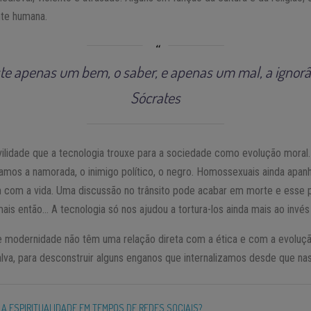
nte humana.
ste apenas um bem, o saber, e apenas um mal, a ignorâ
Sócrates
ilidade que a tecnologia trouxe para a sociedade como evolução moral.
amos a namorada, o inimigo político, o negro. Homossexuais ainda apa
com a vida. Uma discussão no trânsito pode acabar em morte e esse pri
s então… A tecnologia só nos ajudou a tortura-los ainda mais ao invés d
 e modernidade não têm uma relação direta com a ética e com a evolu
alva, para desconstruir alguns enganos que internalizamos desde que n
 A ESPIRITUALIDADE EM TEMPOS DE REDES SOCIAIS?