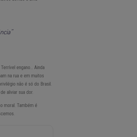
ncia”
 Terrível engano… Ainda
nham na rua e em muitos
vilégio não é só do Brasil.
e aliviar sua dor.
ção moral. Também é
ascemos.