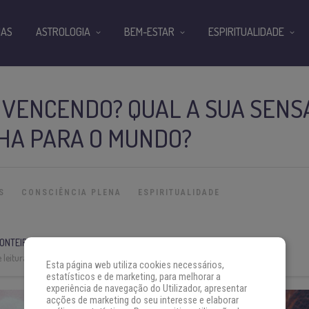
IAS
ASTROLOGIA
BEM-ESTAR
ESPIRITUALIDADE
 VENCENDO? QUAL A SUA SENS
HA PARA O MUNDO?
S
CONSCIÊNCIA PLENA
ESPIRITUALIDADE
ONTEIRO
 leitura:
10 min
Esta página web utiliza cookies necessários,
estatísticos e de marketing, para melhorar a
experiência de navegação do Utilizador, apresentar
acções de marketing do seu interesse e elaborar