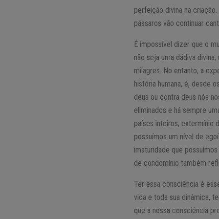
perfeição divina na criação
pássaros vão continuar can
É impossível dizer que o m
não seja uma dádiva divina,
milagres. No entanto, a ex
história humana, é, desde
deus ou contra deus nós n
eliminados e há sempre uma
países inteiros, extermíni
possuímos um nível de ego
imaturidade que possuímos
de condomínio também refle
Ter essa consciência é ess
vida e toda sua dinâmica, 
que a nossa consciência pr