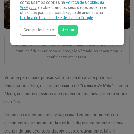
como usamos cookies na
Política de Cookies da
WeMystic
e sobre como os seus dados podem ser
utilizados para a personalização de anúncios na
Política de Privacidade e de Uso da Google
.
Gerir preferências
Aceitar
Esse texto foi escrito com todo o cuidado e carinho por um autor convidado.
O conteúdo é da sua responsabilidade, não refletindo, necessariamente, a
opinião do WeMystic Brasil.
Você já parou para pensar sobre o quanto a vida pode ser
encantadora? Sim, é isso que chamo de
“Lirismo da Vida”
e, como
Mago, nós somos levados a empreender uma busca eterna sobre
isso. Veja:
Todos nós sabemos que a vida passa. Temos o momento do
nascimento e o momento da morte, independentemente da sua
crença do que acontece depois disso, efetivamente, há um