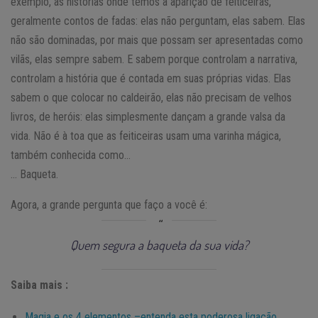
exemplo, as histórias onde temos a aparição de feiticeiras,
geralmente contos de fadas: elas não perguntam, elas sabem. Elas
não são dominadas, por mais que possam ser apresentadas como
vilãs, elas sempre sabem. E sabem porque controlam a narrativa,
controlam a história que é contada em suas próprias vidas. Elas
sabem o que colocar no caldeirão, elas não precisam de velhos
livros, de heróis: elas simplesmente dançam a grande valsa da
vida. Não é à toa que as feiticeiras usam uma varinha mágica,
também conhecida como…
… Baqueta.
Agora, a grande pergunta que faço a você é:
Quem segura a baqueta da sua vida?
Saiba mais :
Magia e os 4 elementos –entenda esta poderosa ligação