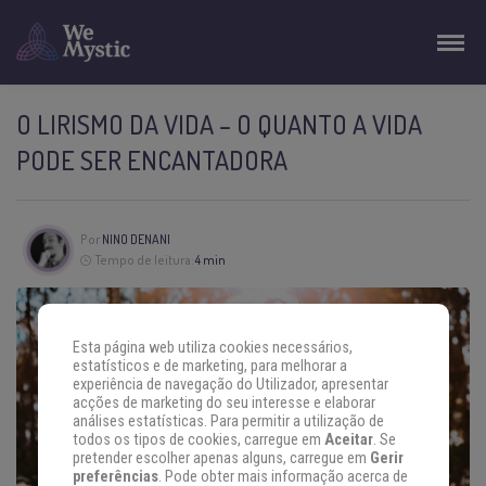
O LIRISMO DA VIDA – O QUANTO A VIDA
PODE SER ENCANTADORA
Por
NINO DENANI
Tempo de leitura:
4 min
Esta página web utiliza cookies necessários,
estatísticos e de marketing, para melhorar a
experiência de navegação do Utilizador, apresentar
acções de marketing do seu interesse e elaborar
análises estatísticas. Para permitir a utilização de
todos os tipos de cookies, carregue em
Aceitar
. Se
pretender escolher apenas alguns, carregue em
Gerir
preferências
. Pode obter mais informação acerca de