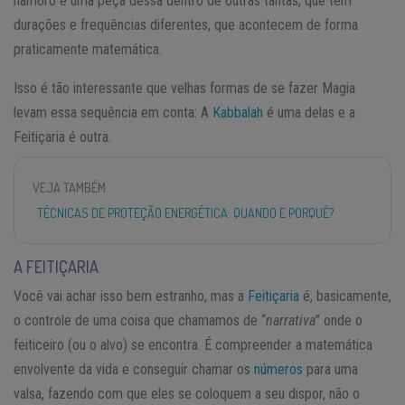
namoro é uma peça dessa dentro de outras tantas, que têm
durações e frequências diferentes, que acontecem de forma
praticamente matemática.
Isso é tão interessante que velhas formas de se fazer Magia
levam essa sequência em conta: A
Kabbalah
é uma delas e a
Feitiçaria é outra.
VEJA TAMBÉM
TÉCNICAS DE PROTEÇÃO ENERGÉTICA: QUANDO E PORQUÊ?
A FEITIÇARIA
Você vai achar isso bem estranho, mas a
Feitiçaria
é, basicamente,
o controle de uma coisa que chamamos de “
narrativa
” onde o
feiticeiro (ou o alvo) se encontra. É compreender a matemática
envolvente da vida e conseguir chamar os
números
para uma
valsa, fazendo com que eles se coloquem a seu dispor, não o