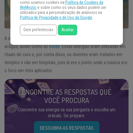
como usamos cookies na
Política de Cookies da
WeMystic
e sobre como os seus dados podem ser
utilizados para a personalização de anúncios na
Política de Privacidade e de Uso da Google
.
Gerir preferências
Aceitar
A influência energética da música é utilizada desde os tempos
antigos, assim como as
cores
. Essas energias eram utilizadas em
rituais de cura e, por conta disso, os doentes eram tratados em
templos e não em hospitais, pois lá era o ponto onde a música era
o foco em ritos aplicados.
ENCONTRE AS RESPOSTAS QUE
VOCÊ PROCURA
Concentre sua energia na sua pergunta e escolha um
oráculo. Se prepare.
DESCUBRA AS RESPOSTAS