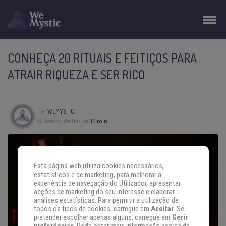
CONHEÇA 20 RITUAIS E FEITIÇOS PARA
ATRAIR RIQUEZA E SER RICO
Por
WEMYSTIC
Tempo de leitura:
13 min
Esta página web utiliza cookies necessários,
estatísticos e de marketing, para melhorar a
experiência de navegação do Utilizador, apresentar
acções de marketing do seu interesse e elaborar
análises estatísticas. Para permitir a utilização de
todos os tipos de cookies, carregue em
Aceitar
. Se
pretender escolher apenas alguns, carregue em
Gerir