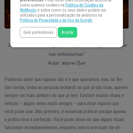
preferências
. Pode obter mais informação acerca de
como usamos cookies na
Política de Cookies da
WeMystic
e sobre como os seus dados podem ser
utilizados para a personalização de anúncios na
Política de Privacidade e de Uso da Google
.
Gerir preferências
Aceitar
“A abundância não é algo que adquirimos. É algo com o que
nos sintonizamos”
Autor: Wayne Dyer
Podemos dizer que riqueza não é o que queremos, mas, no fim
das contas, todas as pessoas incluindo as que já são ricas, querem
sempre ter mais dinheiro do que já tem. Existem muitos rituais e
feitiços – alguns deles muito antigos – para atrair riqueza que
você pode usar. Mas primeiro, é essencial praticar porque apenas
a prática leva à perfeição. Você pode observar que alguns rituais
funcionam instantaneamente, enquanto outros precisam de um