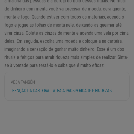
a maioria das pessoas é a cereja do bolo desses rituais. No ritual
de dinheiro com menta você vai precisar de moeda, cera quente,
menta e fogo. Quando estiver com todos os materiais, acenda o
fogo e jogue as folhas de menta nele, deixando-as queimar até
virar cinza. Colete as cinzas da menta e acenda uma vela por cima
delas. Em seguida, escolha uma moeda e coloque-a na carteira,
imaginando a sensação de ganhar muito dinheiro. Esse é um dos
rituais e feitiços para atrair riqueza mais simples de realizar. Sinta-
se à vontade para testá-lo e saiba que é muito eficaz.
VEJA TAMBÉM
BENÇÃO DA CARTEIRA – ATRAIA PROSPERIDADE E RIQUEZAS