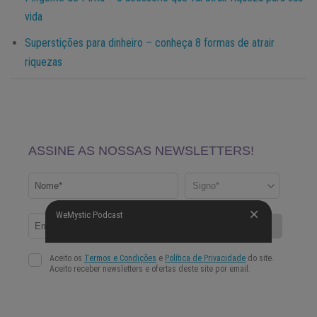
vida
Superstições para dinheiro – conheça 8 formas de atrair
riquezas
WeMystic Podcast
WeMystic Podcast