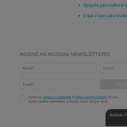
Simpatia para melhorar 
O que é bom para levant
WeMystic P