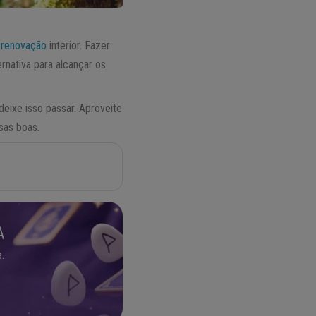
a
renovação
interior. Fazer
rnativa para alcançar os
ixe isso passar. Aproveite
sas boas.
A
.