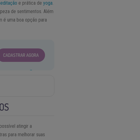
editação
e prática de
yoga
.
impeza de sentimentos. Além
em é uma boa opção para
CADASTRAR AGORA
TOS
ssível atingir a
tras para melhorar suas