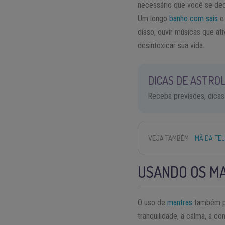
necessário que você se ded
Um longo
banho com sais
e 
disso, ouvir músicas que a
desintoxicar sua vida.
DICAS DE ASTROL
Receba previsões, dicas
VEJA TAMBÉM
IMÃ DA FE
USANDO OS MA
O uso de
mantras
também pod
tranquilidade, a calma, a c