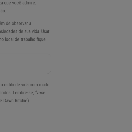
eza que você admire.
ão.
ém de observar a
nsiedades de sua vida. Usar
o local de trabalho fique
o estilo de vida com muito
cômodos. Lembre-se,
“você
 e Dawn Ritchie).