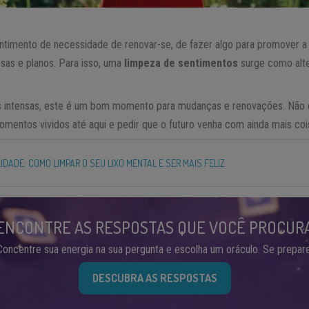
ntimento de necessidade de renovar-se, de fazer algo para promover 
sas e planos. Para isso, uma
limpeza de sentimentos
surge como alte
 intensas, este é um bom momento para mudanças e renovações. Não de
entos vividos até aqui e pedir que o futuro venha com ainda mais coi
IDADE: COMO LIMPAR O SEU LIXO MENTAL E SER MAIS FELIZ
ENCONTRE AS RESPOSTAS QUE VOCÊ PROCUR
Concentre sua energia na sua pergunta e escolha um oráculo. Se prepare
DESCUBRA AS RESPOSTAS