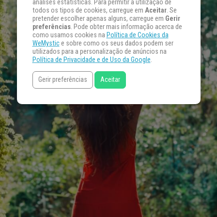
análises estatísticas. Para permitir a utilização de
todos os tipos de cookies, carregue em
Aceitar
. Se
pretender escolher apenas alguns, carregue em
Gerir
preferências
. Pode obter mais informação acerca de
como usamos cookies na
Política de Cookies da
WeMystic
e sobre como os seus dados podem ser
utilizados para a personalização de anúncios na
Política de Privacidade e de Uso da Google
.
Gerir preferências
Aceitar