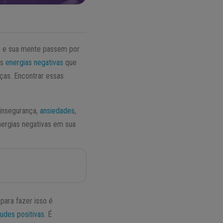
o e sua mente passem por
as
energias negativas
que
ças. Encontrar essas
 insegurança,
ansiedades
,
nergias negativas em sua
para fazer isso é
tudes positivas
. É