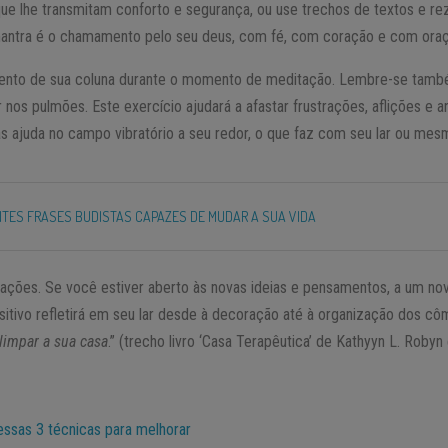
que lhe transmitam conforto e segurança, ou use trechos de textos e r
ntra é o chamamento pelo seu deus, com fé, com coração e com oraç
mento de sua coluna durante o momento de meditação. Lembre-se tamb
 nos pulmões. Este exercício ajudará a afastar frustrações, aflições e a
vas ajuda no campo vibratório a seu redor, o que faz com seu lar ou mesm
NTES FRASES BUDISTAS CAPAZES DE MUDAR A SUA VIDA
rações. Se você estiver aberto às novas ideias e pensamentos, a um nov
itivo refletirá em seu lar desde à decoração até à organização dos 
limpar a sua casa
.” (trecho livro ‘Casa Terapêutica’ de Kathyyn L. Robyn
essas 3 técnicas para melhorar