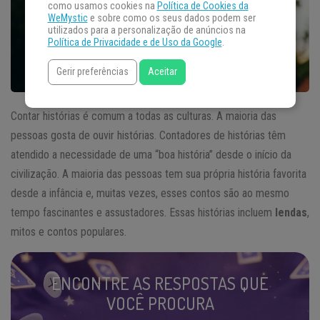
como usamos cookies na
Política de Cookies da
WeMystic
e sobre como os seus dados podem ser
utilizados para a personalização de anúncios na
Política de Privacidade e de Uso da Google
.
Gerir preferências
Aceitar
Contar histórias é comum a todas as culturas. A maioria das
pessoas gosta de ouvir histórias. Contadores de histórias têm
atendido a necessidade de uma “boa história” desde o início da
civilização. A maioria das pessoas tem sua própria história favorita
desde a infância e, muitas vezes, esses contos são ao mesmo
tempo fascinantes e assustadores. Essas histórias incluem
lendas
,
mitos e contos populares.
ENCONTRE AS RESPOSTAS QUE
VOCÊ PROCURA