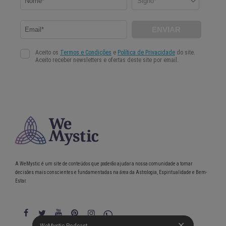
A WeMystic é um site de conteúdos que poderão ajudar a nossa comunidade a tomar
decisões mais conscientes e fundamentadas na área da Astrologia, Espiritualidade e Bem-
Estar.
WeMystic Podcast
WeMystic Podcast