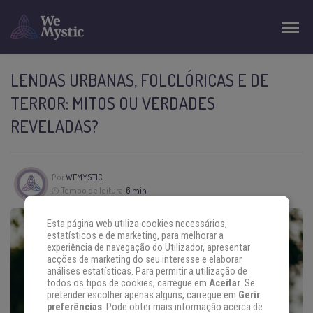
LENDAS URBANAS, FOLCLÓRICAS E DE
TERROR: MITOS OU VERDADES
REVELADAS?
Por
WEMYSTIC
Tempo de leitura:
6 min
Esta página web utiliza cookies necessários,
estatísticos e de marketing, para melhorar a
experiência de navegação do Utilizador, apresentar
acções de marketing do seu interesse e elaborar
análises estatísticas. Para permitir a utilização de
todos os tipos de cookies, carregue em
Aceitar
. Se
pretender escolher apenas alguns, carregue em
Gerir
preferências
. Pode obter mais informação acerca de