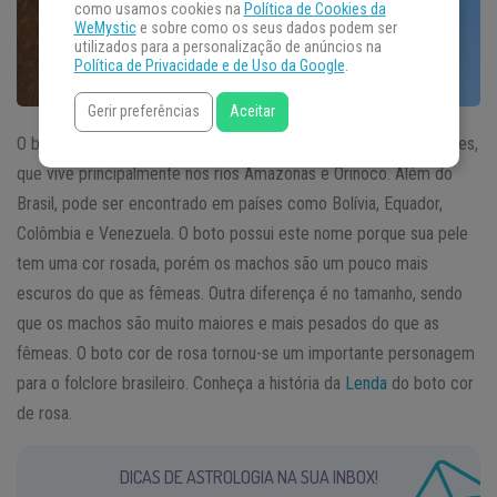
como usamos cookies na
Política de Cookies da
WeMystic
e sobre como os seus dados podem ser
utilizados para a personalização de anúncios na
Política de Privacidade e de Uso da Google
.
Gerir preferências
Aceitar
O boto cor de rosa é conhecido como o golfinho das águas doces,
que vive principalmente nos rios Amazonas e Orinoco. Além do
Brasil, pode ser encontrado em países como Bolívia, Equador,
Colômbia e Venezuela. O boto possui este nome porque sua pele
tem uma cor rosada, porém os machos são um pouco mais
escuros do que as fêmeas. Outra diferença é no tamanho, sendo
que os machos são muito maiores e mais pesados do que as
fêmeas. O boto cor de rosa tornou-se um importante personagem
para o folclore brasileiro. Conheça a história da
Lenda
do boto cor
de rosa.
DICAS DE ASTROLOGIA NA SUA INBOX!