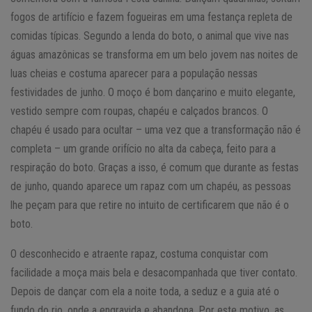
fogos de artifício e fazem fogueiras em uma festança repleta de
comidas típicas. Segundo a lenda do boto, o animal que vive nas
águas amazônicas se transforma em um belo jovem nas noites de
luas cheias e costuma aparecer para a população nessas
festividades de junho. O moço é bom dançarino e muito elegante,
vestido sempre com roupas, chapéu e calçados brancos. O
chapéu é usado para ocultar – uma vez que a transformação não é
completa – um grande orifício no alta da cabeça, feito para a
respiração do boto. Graças a isso, é comum que durante as festas
de junho, quando aparece um rapaz com um chapéu, as pessoas
lhe peçam para que retire no intuito de certificarem que não é o
boto.
O desconhecido e atraente rapaz, costuma conquistar com
facilidade a moça mais bela e desacompanhada que tiver contato.
Depois de dançar com ela a noite toda, a seduz e a guia até o
fundo do rio, onde a engravida e abandona. Por este motivo, as