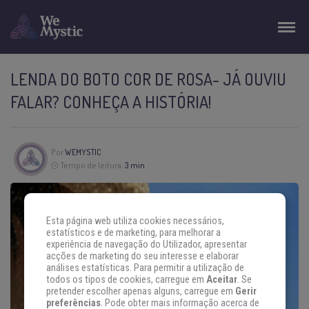
LENDA DO BOTO COR DE ROSA- JÁ OUVIU
FALAR? CONHEÇA A HISTÓRIA!
Por
WEMYSTIC
Tempo de leitura:
3 min
Esta página web utiliza cookies necessários,
estatísticos e de marketing, para melhorar a
experiência de navegação do Utilizador, apresentar
acções de marketing do seu interesse e elaborar
análises estatísticas. Para permitir a utilização de
todos os tipos de cookies, carregue em
Aceitar
. Se
pretender escolher apenas alguns, carregue em
Gerir
preferências
. Pode obter mais informação acerca de