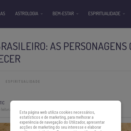
IAS
ASTROLOGIA
BEM-ESTAR
ESPIRITUALIDADE
RASILEIRO: AS PERSONAGENS 
ECER
ESPIRITUALIDADE
TIC
leitura:
5 min
Esta página web utiliza cookies necessários,
estatísticos e de marketing, para melhorar a
experiência de navegação do Utilizador, apresentar
acções de marketing do seu interesse e elaborar