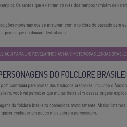
exemplo). Os santos que existiram através dos tempos também deixaram
adições modernas que se misturam com o folclore do passado para evo
s e jovens que continuam desfrutando.
UE AQUI PARA LHE REVELARMOS AS MAIS MISTERIOSAS LENDAS BRASILE
PERSONAGENS DO FOLCLORE BRASILE
 pot
” contribuiu para muitas das tradições brasileiras, incluindo o folclor
sileiro, você vai perceber que muitas delas vêm dessas origens explic
gens do folclore brasileiro conhecidos mundialmente. Abaixo listamos a
e quiser conhecer um pouco mais sobre a personagem.