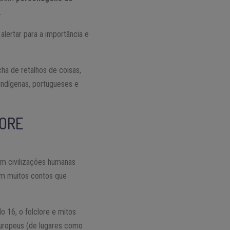
.
 alertar para a importância e
cha de retalhos de coisas,
 indígenas, portugueses e
LORE
iam civilizações humanas
am muitos contos que
o 16, o folclore e mitos
europeus (de lugares como