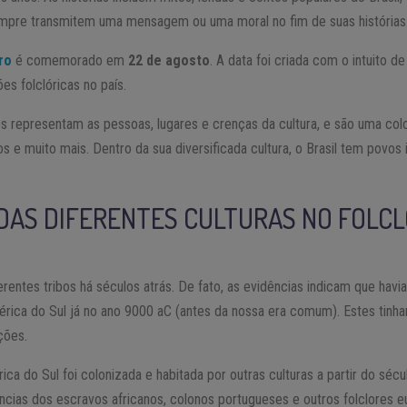
pre transmitem uma mensagem ou uma moral no fim de suas histórias
ro
é comemorado em
22 de agosto
. A data foi criada com o intuito de
es folclóricas no país.
ros representam as pessoas, lugares e crenças da cultura, e são uma col
tos e muito mais. Dentro da sua diversificada cultura, o Brasil tem povos
 DAS DIFERENTES CULTURAS NO FOLC
ferentes tribos há séculos atrás. De fato, as evidências indicam que hav
rica do Sul já no ano 9000 aC (antes da nossa era comum). Estes tinh
ções.
a do Sul foi colonizada e habitada por outras culturas a partir do sécul
ências dos escravos africanos, colonos portugueses e outros folclores 