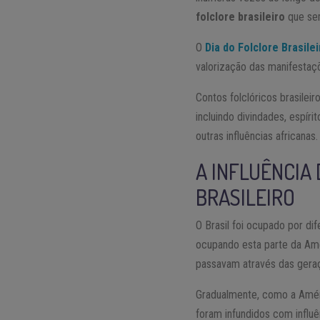
folclore brasileiro
que sem
O
Dia do Folclore
Brasilei
valorização das manifestaçõ
Contos folclóricos brasilei
incluindo divindades, espíri
outras influências africanas.
A INFLUÊNCIA
BRASILEIRO
O Brasil foi ocupado por di
ocupando esta parte da Amé
passavam através das gera
Gradualmente, como a Améric
foram infundidos com influ