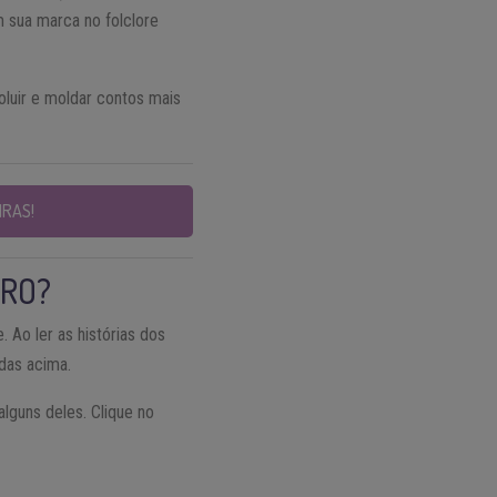
 sua marca no folclore
luir e moldar contos mais
IRAS!
IRO?
e. Ao ler as histórias dos
adas acima.
lguns deles. Clique no