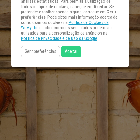
análises estatísticas. Para permitir a utilização de
todos os tipos de cookies, carregue em
Aceitar
. Se
pretender escolher apenas alguns, carregue em
Gerir
preferências
. Pode obter mais informação acerca de
como usamos cookies na
Política de Cookies da
WeMystic
e sobre como os seus dados podem ser
utilizados para a personalização de anúncios na
Política de Privacidade e de Uso da Google
.
Gerir preferências
Aceitar