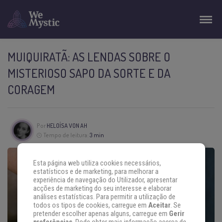
MUIQUIRATÃ: AS LENDAS SOBRE O
MISTERIOSO SAPO DA SORTE E DA
CORAGEM
Por
HELOÍSA VON AH
Tempo de leitura:
3 min
Esta página web utiliza cookies necessários,
estatísticos e de marketing, para melhorar a
experiência de navegação do Utilizador, apresentar
acções de marketing do seu interesse e elaborar
análises estatísticas. Para permitir a utilização de
todos os tipos de cookies, carregue em
Aceitar
. Se
pretender escolher apenas alguns, carregue em
Gerir