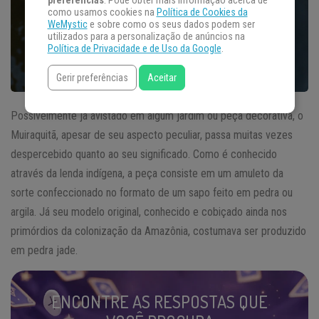
preferências
. Pode obter mais informação acerca de
como usamos cookies na
Política de Cookies da
WeMystic
e sobre como os seus dados podem ser
utilizados para a personalização de anúncios na
Política de Privacidade e de Uso da Google
.
Gerir preferências
Aceitar
Possivelmente já avistado em algum jardim ou peça decorativa, o
Muiraquitã, apesar de seu aspecto peculiar, passa muitas vezes
despercebido quanto ao seu significado. Como é conhecido
através da lenda indígena, a peça consiste em um amuleto da
sorte confeccionado no formato de um sapo feito em pedra ou
argila. Já seu modelo original, conhecido e cobiçado ainda nos
primórdios da colonização da Amazônia, costumava ser produzido
em pedra jade.
ENCONTRE AS RESPOSTAS QUE