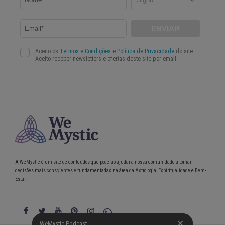
A WeMystic é um site de conteúdos que poderão ajudar a nossa comunidade a tomar
decisões mais conscientes e fundamentadas na área da Astrologia, Espiritualidade e Bem-
Estar.
WeMystic Podcast
WeMystic Podcast