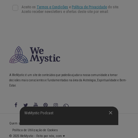
A WeMystic é um site de conteúdos que poderão ajudar a nossa comunidade a tomar
decisões mais conscientes e fundamentadas na área da Astrologia, Espiritualidade e Bem-
Estar.
WeMystic Podcast
WeMystic Podcast
Quem somos
Política de Privacidade
Condições gerais de utilização
Política de Utilização de Cookies
© 2025 WeMystic - Feito por nós, com ♥