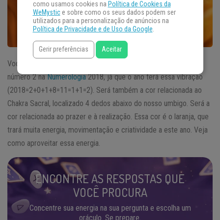
como usamos cookies na
Política de Cookies da
WeMystic
e sobre como os seus dados podem ser
utilizados para a personalização de anúncios na
Política de Privacidade e de Uso da Google
.
Gerir preferências
Aceitar
Você sabe qual será a
cor
de 2018
? Será a cor relacionada ao
número 2 na
Numerologia
2018, já que o ano terá essa vibração
(2018=2+0+1+8=11=1+1=2). Será também a cor relacionada ao
Chakra Sacral, localizado 4 dedos abaixo do nosso umbigo. Será a
cor relacionada ao prazer e à realização. Essa cor é o laranja, que
trará muita energia, movimentação e criatividade a este ano. Veja
como aproveitar essa energia.
ENCONTRE AS RESPOSTAS QUE
VOCÊ PROCURA
Concentre sua energia na sua pergunta e escolha um
oráculo. Se prepare.