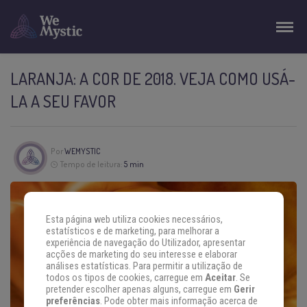
LARANJA: A COR DE 2018. VEJA COMO USÁ-
LA A SEU FAVOR
Por
WEMYSTIC
Tempo de leitura:
5 min
Esta página web utiliza cookies necessários,
estatísticos e de marketing, para melhorar a
experiência de navegação do Utilizador, apresentar
acções de marketing do seu interesse e elaborar
análises estatísticas. Para permitir a utilização de
todos os tipos de cookies, carregue em
Aceitar
. Se
pretender escolher apenas alguns, carregue em
Gerir
preferências
. Pode obter mais informação acerca de