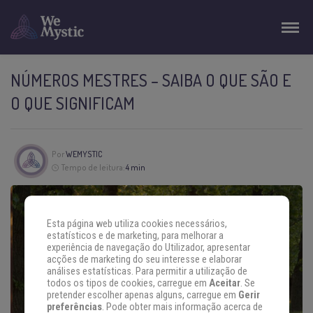
NÚMEROS MESTRES – SAIBA O QUE SÃO E
O QUE SIGNIFICAM
Por
WEMYSTIC
Tempo de leitura:
4 min
Esta página web utiliza cookies necessários,
estatísticos e de marketing, para melhorar a
experiência de navegação do Utilizador, apresentar
acções de marketing do seu interesse e elaborar
análises estatísticas. Para permitir a utilização de
todos os tipos de cookies, carregue em
Aceitar
. Se
pretender escolher apenas alguns, carregue em
Gerir
preferências
. Pode obter mais informação acerca de