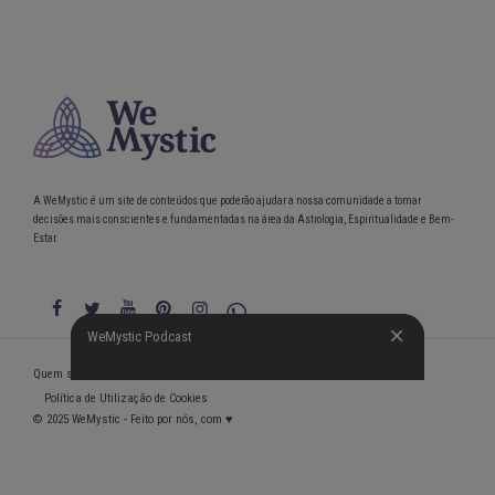
A WeMystic é um site de conteúdos que poderão ajudar a nossa comunidade a tomar
decisões mais conscientes e fundamentadas na área da Astrologia, Espiritualidade e Bem-
Estar.
WeMystic Podcast
WeMystic Podcast
Quem somos
Política de Privacidade
Condições gerais de utilização
Política de Utilização de Cookies
© 2025 WeMystic - Feito por nós, com ♥