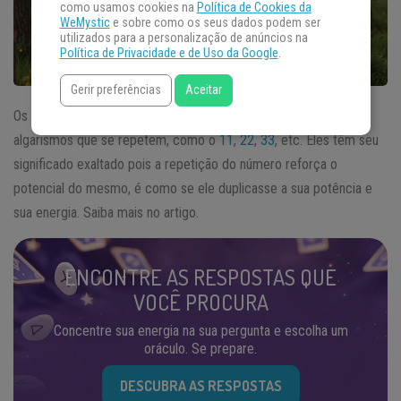
como usamos cookies na
Política de Cookies da
WeMystic
e sobre como os seus dados podem ser
utilizados para a personalização de anúncios na
Política de Privacidade e de Uso da Google
.
Gerir preferências
Aceitar
Os números mestres são aqueles números formados por dois
algarismos que se repetem, como o
11
,
22
,
33
, etc. Eles têm seu
significado exaltado pois a repetição do número reforça o
potencial do mesmo, é como se ele duplicasse a sua potência e
sua energia. Saiba mais no artigo.
ENCONTRE AS RESPOSTAS QUE
VOCÊ PROCURA
Concentre sua energia na sua pergunta e escolha um
oráculo. Se prepare.
DESCUBRA AS RESPOSTAS