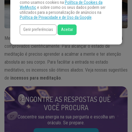
como usamos cookies na
Política de Cookies da
WeMystic
e sobre como os seus dados podem ser
utilizados para a personalização de anúncios na
Política de Privacidade e de Uso da Google
.
Gerir preferências
Aceitar
Meditar é uma prática milenar que possui inúmeros benefícios já
comprovados cientificamente. Para alcançar o estado de
meditação é preciso aprender a acalmar a mente e ter atenção
absoluta ao seu corpo. Para facilitar a entrada no estado
meditativo, os incensos são ótimos aliados. Veja nossas sugestões
de
incensos para meditação
.
ENCONTRE AS RESPOSTAS QUE
VOCÊ PROCURA
Concentre sua energia na sua pergunta e escolha um
oráculo. Se prepare.