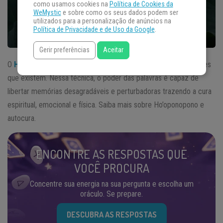
como usamos cookies na
Política de Cookies da
WeMystic
e sobre como os seus dados podem ser
utilizados para a personalização de anúncios na
Política de Privacidade e de Uso da Google
.
Gerir preferências
Aceitar
O
Ho’oponopono
é uma dos métodos de autocura mais eficazes
que existem. Nessa técnica, o poder das palavras é capaz de
libertar memórias desagradáveis e perturbadoras trazendo a cura
espiritual, emocional e física. Saiba mais sobre Ho’oponopono e
autocura.
ENCONTRE AS RESPOSTAS QUE
VOCÊ PROCURA
Concentre sua energia na sua pergunta e escolha um
oráculo. Se prepare.
DESCUBRA AS RESPOSTAS