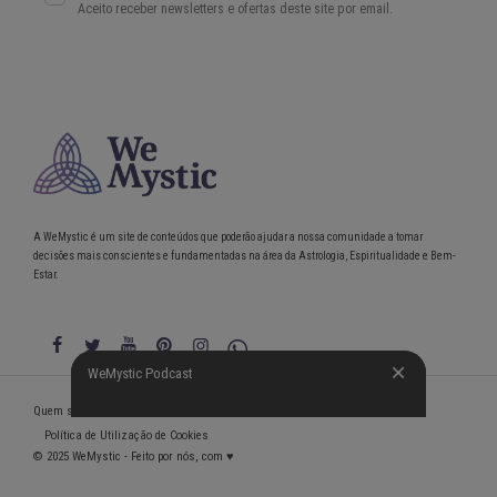
A WeMystic é um site de conteúdos que poderão ajudar a nossa comunidade a tomar
decisões mais conscientes e fundamentadas na área da Astrologia, Espiritualidade e Bem-
Estar.
WeMystic Podcast
WeMystic Podcast
Quem somos
Política de Privacidade
Condições gerais de utilização
Política de Utilização de Cookies
© 2025 WeMystic - Feito por nós, com ♥