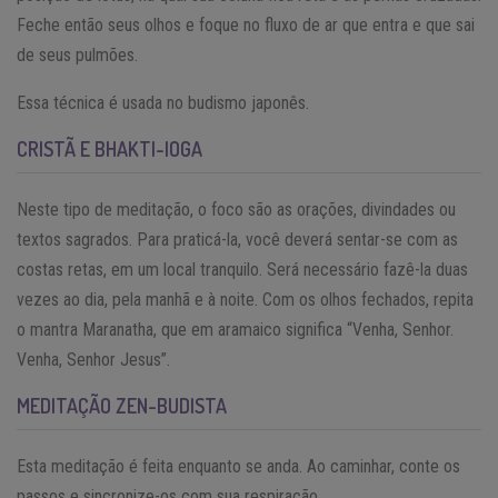
Feche então seus olhos e foque no fluxo de ar que entra e que sai
de seus pulmões.
Essa técnica é usada no budismo japonês.
CRISTÃ E BHAKTI-IOGA
Neste tipo de meditação, o foco são as orações, divindades ou
textos sagrados. Para praticá-la, você deverá sentar-se com as
costas retas, em um local tranquilo. Será necessário fazê-la duas
vezes ao dia, pela manhã e à noite. Com os olhos fechados, repita
o mantra Maranatha, que em aramaico significa “Venha, Senhor.
Venha, Senhor Jesus”.
MEDITAÇÃO ZEN-BUDISTA
Esta meditação é feita enquanto se anda. Ao caminhar, conte os
passos e sincronize-os com sua respiração.