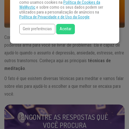
como usamos cookies na
Política de Cookies da
WeMystic
e sobre como os seus dados podem ser
utilizados para a personalização de anúncios na
Política de Privacidade e de Uso da Google
.
Gerir preferências
Aceitar
Como já comentamos aqui no WeMystic, a
meditação
é uma
poderosa arma para você se livrar de problemas. Ela é capaz de
ajudá-lo quando o assunto é depressão, ansiedade, estresse, entre
outros transtornos. Conheça aqui as principais
técnicas de
meditação
.
O fato é que existem diversas técnicas para meditar e vamos falar
sobre elas para ajudá-lo a escolher a que melhor se encaixa para
você.
ENCONTRE AS RESPOSTAS QUE
VOCÊ PROCURA