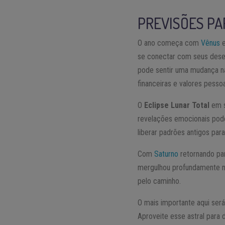
PREVISÕES PA
O ano começa com
Vênus
e
se conectar com seus desej
pode sentir uma mudança n
financeiras e valores pessoa
O
Eclipse Lunar Total
em s
revelações emocionais pode
liberar padrões antigos pa
Com
Saturno
retornando pa
mergulhou profundamente ne
pelo caminho.
O mais importante aqui será
Aproveite esse astral para 