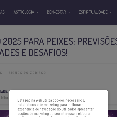
IAS
ASTROLOGIA
BEM-ESTAR
ESPIRITUALIDADE
2025 PARA PEIXES: PREVISÕES
DES E DESAFIOS!
ES
SIGNOS DO ZODÍACO
MARIÁ
leitura:
5 min
Esta página web utiliza cookies necessários,
estatísticos e de marketing, para melhorar a
experiência de navegação do Utilizador, apresentar
acções de marketing do seu interesse e elaborar