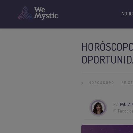
NOTÍC
HORÓSCOPO 
OPORTUNIDA
»
HORÓSCOPO
PEIX
Por
PAULA 
Tempo de 