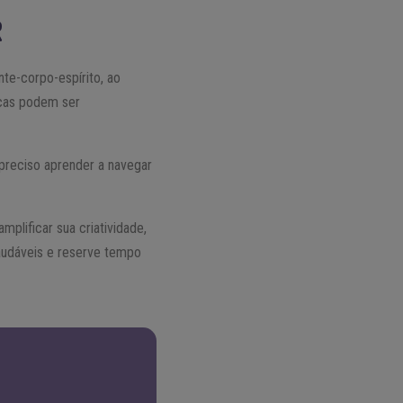
R
te-corpo-espírito, ao
icas podem ser
 preciso aprender a navegar
plificar sua criatividade,
saudáveis e reserve tempo