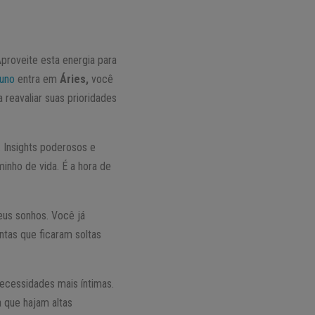
Aproveite esta energia para
uno
entra em
Áries,
você
eavaliar suas prioridades
 Insights poderosos e
nho de vida. É a hora de
eus sonhos. Você já
ntas que ficaram soltas
necessidades mais íntimas.
a que hajam altas