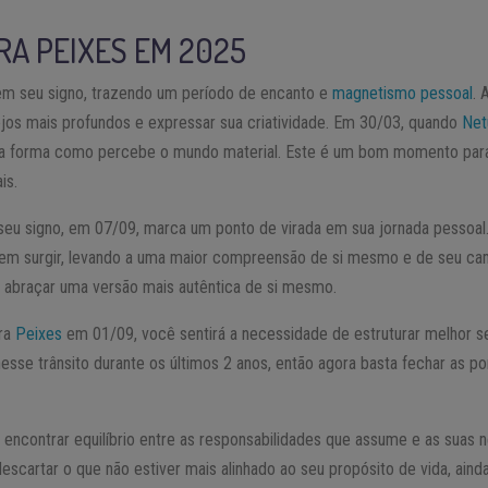
RA PEIXES EM 2025
m seu signo, trazendo um período de encanto e
magnetismo pessoal
. 
os mais profundos e expressar sua criatividade. Em 30/03, quando
Net
a forma como percebe o mundo material. Este é um bom momento para r
is.
eu signo, em 07/09, marca um ponto de virada em sua jornada pessoal.
m surgir, levando a uma maior compreensão de si mesmo e de seu cami
ra abraçar uma versão mais autêntica de si mesmo.
ra
Peixes
em 01/09, você sentirá a necessidade de estruturar melhor s
sse trânsito durante os últimos 2 anos, então agora basta fechar as po
 encontrar equilíbrio entre as responsabilidades que assume e as suas 
descartar o que não estiver mais alinhado ao seu propósito de vida, aind