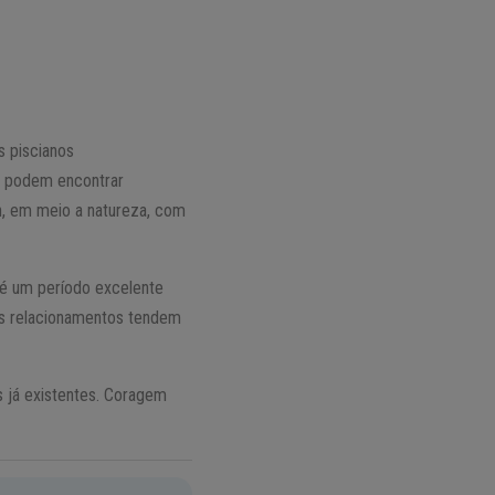
s piscianos
s podem encontrar
n, em meio a natureza, com
e é um período excelente
Os relacionamentos tendem
s já existentes. Coragem