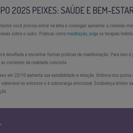
PO 2025
PEIXES
: SAÚDE E BEM-ESTA
mestre você precisa entrar na linha e conseguir aumentar a conexão men
sinais sobre o outro. Práticas como
meditação
,
yoga
ou terapias holíst
rá desafiada a encontrar formas práticas de manifestação. Para isso é
e as correntes da realidade concreta.
es em 22/10 aumenta sua sensibilidade e intuição. Embora isso possa am
vulnerável ao estresse e à sobrecarga emocional. Estabeleça limites 
ção.
ar