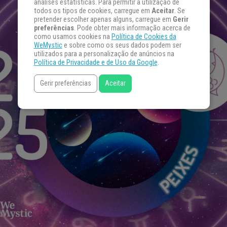
análises estatísticas. Para permitir a utilização de
todos os tipos de cookies, carregue em
Aceitar
. Se
pretender escolher apenas alguns, carregue em
Gerir
preferências
. Pode obter mais informação acerca de
como usamos cookies na
Política de Cookies da
WeMystic
e sobre como os seus dados podem ser
utilizados para a personalização de anúncios na
Política de Privacidade e de Uso da Google
.
Gerir preferências
Aceitar