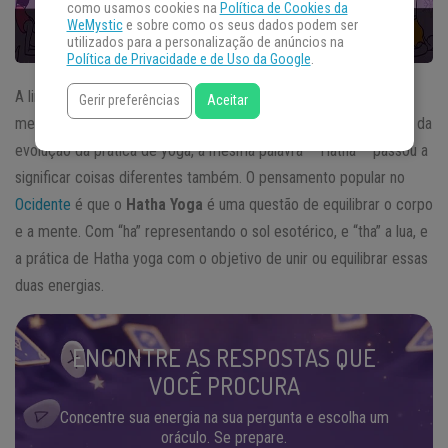
como usamos cookies na
Política de Cookies da
WeMystic
e sobre como os seus dados podem ser
utilizados para a personalização de anúncios na
Política de Privacidade e de Uso da Google
.
A linguagem é uma coisa poderosa, e em diferentes culturas a
Gerir preferências
Aceitar
mesma palavra pode ter uma variedade de definições. Ao longo da
evolução da prática de yoga, a mesma palavra – Hatha – passou a
significar coisas diferentes também. O pensamento popular no
Ocidente
é que o
Hatha Yoga
é uma questão de equilibrar o corpo
e a mente. Com “ha” representando o sol esotérico, e “tha” a lua, e
a prática de Hatha yoga com o objetivo de unir ou equilibrar essas
duas energias.
ENCONTRE AS RESPOSTAS QUE
VOCÊ PROCURA
Concentre sua energia na sua pergunta e escolha um
oráculo. Se prepare.