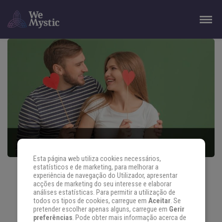
Esta página web utiliza cookies necessários,
estatísticos e de marketing, para melhorar a
COMO CONQUISTAR UM GEMINIANO DE
experiência de navegação do Utilizador, apresentar
FORMA INFALÍVEL
acções de marketing do seu interesse e elaborar
análises estatísticas. Para permitir a utilização de
todos os tipos de cookies, carregue em
Aceitar
. Se
Gêmeos é um signo complexo, porque possui muita
pretender escolher apenas alguns, carregue em
Gerir
preferências
. Pode obter mais informação acerca de
dualidade. O geminiano pode estar romântico […]