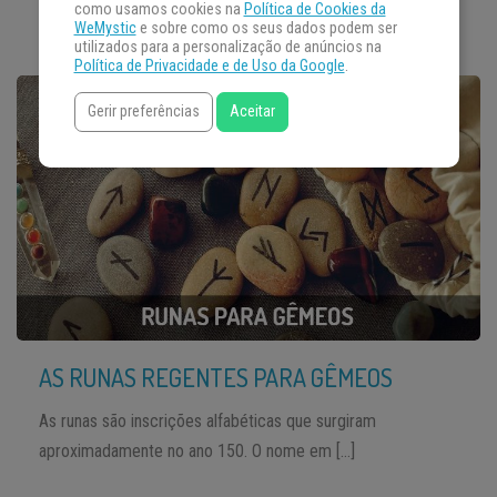
como usamos cookies na
Política de Cookies da
WeMystic
e sobre como os seus dados podem ser
utilizados para a personalização de anúncios na
Política de Privacidade e de Uso da Google
.
Gerir preferências
Aceitar
AS RUNAS REGENTES PARA GÊMEOS
As runas são inscrições alfabéticas que surgiram
aproximadamente no ano 150. O nome em […]