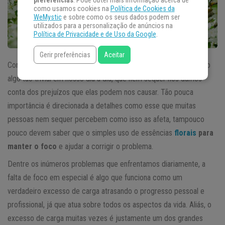
preferências
. Pode obter mais informação acerca de
como usamos cookies na
Política de Cookies da
WeMystic
e sobre como os seus dados podem ser
utilizados para a personalização de anúncios na
Política de Privacidade e de Uso da Google
.
Gerir preferências
Aceitar
Como manter o foco? Dificuldades como essa muitas vezes são
algo tão trivial em nosso dia a dia, que nem sequer nos damos
conta dos prejuízos que elas podem nos causar. Tão pouca
importância é direcionada a detalhes como esse que muitas
pessoas nem sequer percebem como isso as afeta, tampouco
pouco devem saber que o simples uso de essências
florais
para
manter o foco
e ajudar a corrigir o problema.
Dentre os inúmeros problemas que enfrentamos diariamente, a
falta de foco em especial é algo que funciona como um
verdadeiro excesso de carga atrasando o progresso pessoal e
profissional, já que atua sobre todos os aspectos da vida. Aliás, o
excesso de carga muitas vezes é justamente um dos grandes