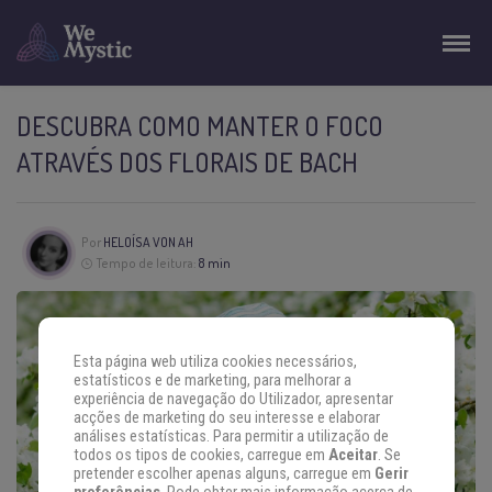
DESCUBRA COMO MANTER O FOCO
ATRAVÉS DOS FLORAIS DE BACH
Por
HELOÍSA VON AH
Tempo de leitura:
8 min
Esta página web utiliza cookies necessários,
estatísticos e de marketing, para melhorar a
experiência de navegação do Utilizador, apresentar
acções de marketing do seu interesse e elaborar
análises estatísticas. Para permitir a utilização de
todos os tipos de cookies, carregue em
Aceitar
. Se
pretender escolher apenas alguns, carregue em
Gerir