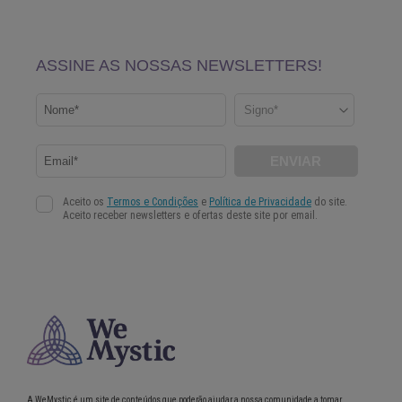
A WeMystic é um site de conteúdos que poderão ajudar a nossa comunidade a tomar