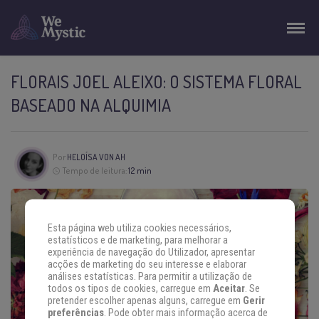
FLORAIS JOEL ALEIXO: O SISTEMA FLORAL
BASEADO NA ALQUIMIA
Por
HELOÍSA VON AH
Tempo de leitura:
12 min
Esta página web utiliza cookies necessários,
estatísticos e de marketing, para melhorar a
experiência de navegação do Utilizador, apresentar
acções de marketing do seu interesse e elaborar
análises estatísticas. Para permitir a utilização de
todos os tipos de cookies, carregue em
Aceitar
. Se
pretender escolher apenas alguns, carregue em
Gerir
preferências
. Pode obter mais informação acerca de