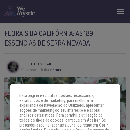
FLORAIS DA CALIFÓRNIA: AS 189
ESSÊNCIAS DE SERRA NEVADA
Por
HELOÍSA VON AH
Tempo de leitura:
7 min
Esta página web utiliza cookies necessários,
estatísticos e de marketing, para melhorar a
experiência de navegação do Utilizador, apresentar
acções de marketing do seu interesse e elaborar
análises estatísticas. Para permitir a utilização de
todos os tipos de cookies, carregue em
Aceitar
. Se
pretender escolher apenas alguns, carregue em
Gerir