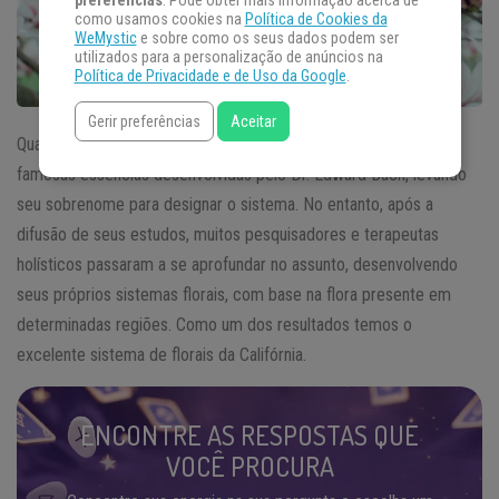
preferências
. Pode obter mais informação acerca de
como usamos cookies na
Política de Cookies da
WeMystic
e sobre como os seus dados podem ser
utilizados para a personalização de anúncios na
Política de Privacidade e de Uso da Google
.
Gerir preferências
Aceitar
Quando falamos em
florais
, automaticamente pensamos nas
famosas essências desenvolvidas pelo Dr. Edward Bach, levando
seu sobrenome para designar o sistema. No entanto, após a
difusão de seus estudos, muitos pesquisadores e terapeutas
holísticos passaram a se aprofundar no assunto, desenvolvendo
seus próprios sistemas florais, com base na flora presente em
determinadas regiões. Como um dos resultados temos o
excelente sistema de florais da Califórnia.
ENCONTRE AS RESPOSTAS QUE
VOCÊ PROCURA