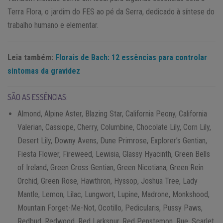
Terra Flora, o jardim do FES ao pé da Serra, dedicado à síntese do
trabalho humano e elementar.
Leia também:
Florais de Bach: 12 essências para controlar
sintomas da gravidez
SÃO AS ESSÊNCIAS:
Almond, Alpine Aster, Blazing Star, California Peony, California
Valerian, Cassiope, Cherry, Columbine, Chocolate Lily, Corn Lily,
Desert Lily, Downy Avens, Dune Primrose, Explorer’s Gentian,
Fiesta Flower, Fireweed, Lewisia, Glassy Hyacinth, Green Bells
of Ireland, Green Cross Gentian, Green Nicotiana, Green Rein
Orchid, Green Rose, Hawthron, Hyssop, Joshua Tree, Lady
Mantle, Lemon, Lilac, Lungwort, Lupine, Madrone, Monkshood,
Mountain Forget-Me-Not, Ocotillo, Pedicularis, Pussy Paws,
Redbud, Redwood, Red Larkspur, Red Penstemon, Rue, Scarlet