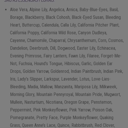
SÃO AS ESSÊNCIAS FLORAIS:
Aloe Vera, Alpine Lily, Angelica, Arnica, Baby-Blue-Eyes, Basil,
Borage, Blackberry, Black Cohosh, Black-Eyed Susan, Bleeding
Heart, Buttercup, Calendula, Calla Lily, California Pitcher Plant,
California Poppy, California Wild Rose, Canyon Dudleya,
Cayenne, Chamomile, Chaparral, Chrysanthemum, Corn, Cosmos,
Dandelion, Deerbrush, Dill, Dogwood, Easter Lily, Echinacea,
Evening Primrose, Fairy Lantern, Fawn Lily, Filaree, Forget-Me-
Not, Fuchsia, Hound’s Tongue, Hibiscus, Garlic, Golden Ear
Drops, Golden Yarrow, Goldenrod, Indian Paintbrush, Indian Pink,
Iris, Lady’s Slipper, Larkspur, Lavender, Lotus, Love-Lies-
Bleeding, Madia, Mallow, Manzanita, Mariposa Lily, Milkweek,
Morning Glory, Mountain Pennyroyal, Mountain Pride, Mugwort,
Mullein, Nasturtium, Nicotiana, Oregon Grape, Penstemon,
Peppermint, Pink Monkeyflower, Pink Yarrow, Poison Oak,
Pomegranate, Pretty Face, Purple Monkeyflower, Quaking
Grass, Queen Anne’s Lace, Quince, Rabbitbrush, Red Clover,