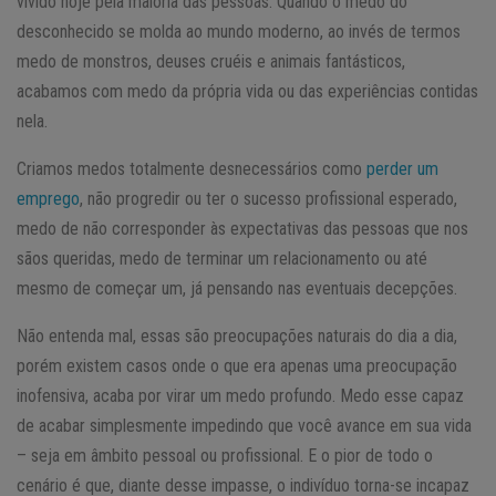
vivido hoje pela maioria das pessoas. Quando o medo do
desconhecido se molda ao mundo moderno, ao invés de termos
medo de monstros, deuses cruéis e animais fantásticos,
acabamos com medo da própria vida ou das experiências contidas
nela.
Criamos medos totalmente desnecessários como
perder um
emprego
, não progredir ou ter o sucesso profissional esperado,
medo de não corresponder às expectativas das pessoas que nos
sãos queridas, medo de terminar um relacionamento ou até
mesmo de começar um, já pensando nas eventuais decepções.
Não entenda mal, essas são preocupações naturais do dia a dia,
porém existem casos onde o que era apenas uma preocupação
inofensiva, acaba por virar um medo profundo. Medo esse capaz
de acabar simplesmente impedindo que você avance em sua vida
– seja em âmbito pessoal ou profissional. E o pior de todo o
cenário é que, diante desse impasse, o indivíduo torna-se incapaz