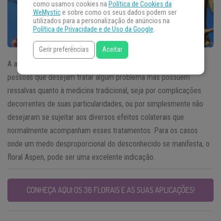
como usamos cookies na
Política de Cookies da
WeMystic
e sobre como os seus dados podem ser
utilizados para a personalização de anúncios na
Política de Privacidade e de Uso da Google
.
Gerir preferências
Aceitar
A aplicação da terapia
floral
é uma ótima opção para aquelas
pessoas que desejam tratar algum problema mas possuem
ressalvas quanto à medicina tradicional, seja por complicações
decorrentes de suas particularidades, ou por simplesmente não
desejaram se sujeitar aos diversos efeitos colaterais que
normalmente acompanham esses tratamentos. Para os casos
onde um medo desproporcional do desconhecido se manifesta, o
floral Aspen, pode ser uma excelente indicação.
CONHEÇA AQUI OS 38 FLORAIS E AS SUAS APLICAÇÕES!