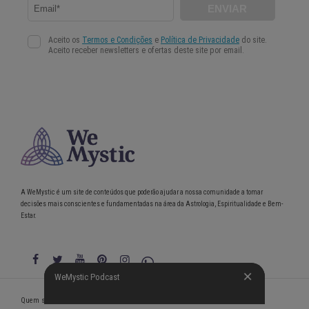
A WeMystic é um site de conteúdos que poderão ajudar a nossa comunidade a tomar
decisões mais conscientes e fundamentadas na área da Astrologia, Espiritualidade e Bem-
Estar.
WeMystic Podcast
WeMystic Podcast
Quem somos
Política de Privacidade
Condições gerais de utilização