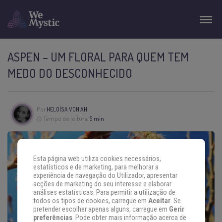
ASPEN – UM FLORAL PARA QUEM TEM
MEDO DO DESCONHECIDO
Por
HELOÍSA VON AH
Tempo de leitura:
5 min
Esta página web utiliza cookies necessários,
estatísticos e de marketing, para melhorar a
experiência de navegação do Utilizador, apresentar
acções de marketing do seu interesse e elaborar
análises estatísticas. Para permitir a utilização de
todos os tipos de cookies, carregue em
Aceitar
. Se
pretender escolher apenas alguns, carregue em
Gerir
preferências
. Pode obter mais informação acerca de