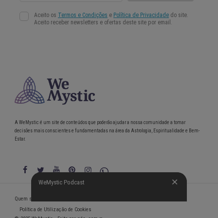
A WeMystic é um site de conteúdos que poderão ajudar a nossa comunidade a tomar
decisões mais conscientes e fundamentadas na área da Astrologia, Espiritualidade e Bem-
Estar.
WeMystic Podcast
WeMystic Podcast
Quem somos
Política de Privacidade
Condições gerais de utilização
Política de Utilização de Cookies