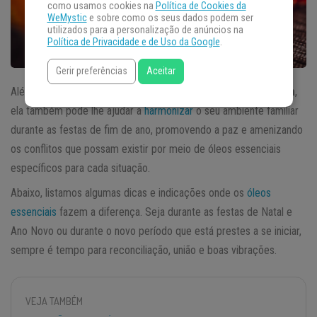
como usamos cookies na
Política de Cookies da
WeMystic
e sobre como os seus dados podem ser
utilizados para a personalização de anúncios na
Política de Privacidade e de Uso da Google
.
Gerir preferências
Aceitar
Além dos benefícios que já conhecemos sobre a
aromaterapia
,
ela também pode lhe ajudar a
harmonizar
o seu ambiente familiar
durante as festas de fim de ano, promovendo a paz e amenizando
os conflitos que possam existir por meio de óleos essenciais
específicos para cada situação.
Abaixo, listamos algumas dicas e indicações onde os
óleos
essenciais
fazem a diferença. Seja durante as festas de Natal e
Ano Novo ou durante o novo período que está prestes a se iniciar,
sempre é tempo para reconciliação, união e boas vibrações.
VEJA TAMBÉM