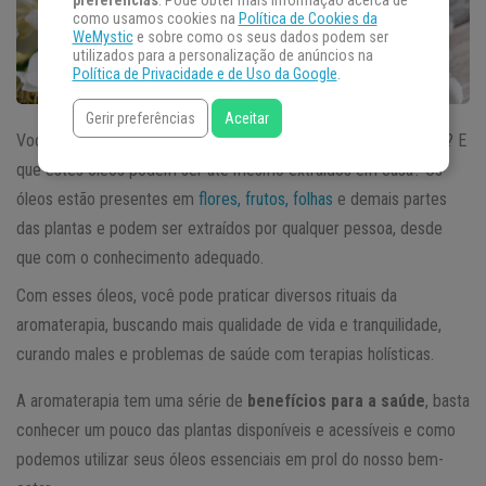
preferências
. Pode obter mais informação acerca de
como usamos cookies na
Política de Cookies da
WeMystic
e sobre como os seus dados podem ser
utilizados para a personalização de anúncios na
Política de Privacidade e de Uso da Google
.
Gerir preferências
Aceitar
Você sabia que na
aromaterapia
são utilizados
óleos essenciais
? E
que estes óleos podem ser até mesmo extraídos em casa? Os
óleos estão presentes em
flores, frutos, folhas
e demais partes
das plantas e podem ser extraídos por qualquer pessoa, desde
que com o conhecimento adequado.
Com esses óleos, você pode praticar diversos rituais da
aromaterapia, buscando mais qualidade de vida e tranquilidade,
curando males e problemas de saúde com terapias holísticas.
A aromaterapia tem uma série de
benefícios para a saúde
, basta
conhecer um pouco das plantas disponíveis e acessíveis e como
podemos utilizar seus óleos essenciais em prol do nosso bem-