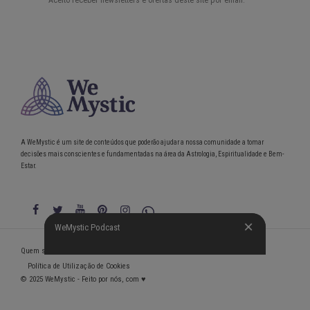
A WeMystic é um site de conteúdos que poderão ajudar a nossa comunidade a tomar
decisões mais conscientes e fundamentadas na área da Astrologia, Espiritualidade e Bem-
Estar.
WeMystic Podcast
WeMystic Podcast
Quem somos
Política de Privacidade
Condições gerais de utilização
Política de Utilização de Cookies
© 2025 WeMystic - Feito por nós, com ♥