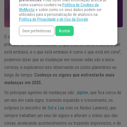
preferências
. Pode obter mais informação acerca de
como usamos cookies na
Política de Cookies da
WeMystic
e sobre como os seus dados podem ser
utilizados para a personalização de anúncios na
Política de Privacidade e de Uso da Google
.
Gerir preferências
Aceitar
O céu sempre está em movimento. Se a
Astrologia
segue o
princípio de Correspondência: “o que está em cima é como o que
está embaixo, e o que está embaixo é como o que está em cima”,
podemos dizer que as mudanças em nossas vidas são a única
certeza, e explicamos isso observando os ciclos planetários ao
longo do tempo.
Conheça os signos que enfrentarão mais
mudanças em 2025.
Os principais agentes de mudanças são:
Júpiter
, que fica cerca de
um ano em cada signo, trazendo expansão e crescimento, os
eclipses (o encontro de
Sol
e
Lua
com os Nodos Lunares), que
sempre trabalham um eixo de signos e alteram o status quo das
coisas, acelerando acontecimentos ou trazendo imprevistos; e de