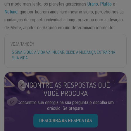
um modo mais lento, os planetas geracionais
Urano
,
Plutão
e
Netuno
, que por ficarem anos num mesmo signo, percebemos as
mudanças de impacto individual a longo prazo ou com a ativação
de Marte, Júpiter ou Saturno em um determinado momento.
VEJA TAMBÉM
5 SINAIS QUE A VIDA VAI MUDAR: DEIXE A MUDANÇA ENTRAR NA
SUA VIDA
ENCONTRE AS RESPOSTAS QUE
VOCÊ PROCURA
Concentre sua energia na sua pergunta e escolha um
oráculo. Se prepare.
DESCUBRA AS RESPOSTAS