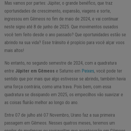
Mas vamos por partes: Júpiter, o grande benéfico, que traz
oportunidades de crescimento, expansão, viagens e sorte,
ingressou em Gêmeos no fim de maio de 2024, e vai continuar
neste signo até 8 de junho de 2025. Que movimentos ousados
você tem feito desde o ano passado? Que oportunidades estão se
abrindo na sua vida? Esse trânsito é propício para você alçar voos
mais altos!
No entanto, no segundo semestre de 2024, com a quadratura
entre
Júpiter em Gêmeos
e Saturno em
Peixes
, você pode ter
sentido que por mais que algo estivesse se abrindo, também havia
uma força contrária, como uma trava. Pois bem, com essa
quadratura se dissipando em 2025, os empecilhos vão suavizar e
as coisas fluirão melhor ao longo do ano.
Entre 07 de julho até 07 Novembro, Urano faz a sua primeira
passagem em Gêmeos. Nesses quatros meses, teremos um
spoiler de mudanças ou reviravoltas que acontecerão em Gêmeos