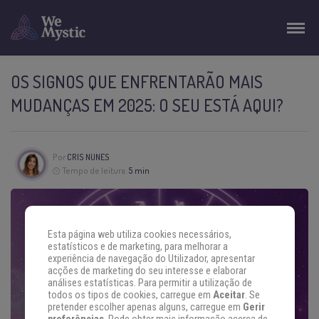
OS SIGNOS QUE ENFRENTARÃO MAIS
MUDANÇAS EM 2025: O SEU ESTÁ AQUI?
Por
CRIS NUNES
Tempo de leitura:
5 min
Esta página web utiliza cookies necessários,
estatísticos e de marketing, para melhorar a
experiência de navegação do Utilizador, apresentar
acções de marketing do seu interesse e elaborar
análises estatísticas. Para permitir a utilização de
todos os tipos de cookies, carregue em
Aceitar
. Se
pretender escolher apenas alguns, carregue em
Gerir