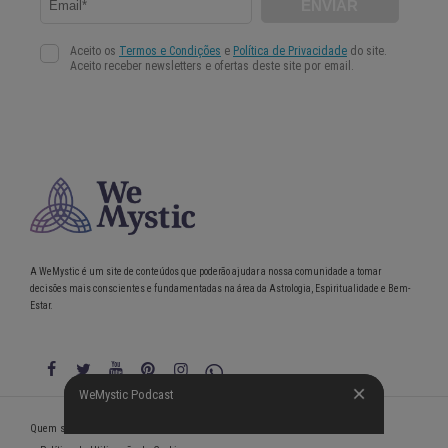
A WeMystic é um site de conteúdos que poderão ajudar a nossa comunidade a tomar
decisões mais conscientes e fundamentadas na área da Astrologia, Espiritualidade e Bem-
Estar.
WeMystic Podcast
WeMystic Podcast
Quem somos
Política de Privacidade
Condições gerais de utilização