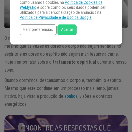
como usamos cookies na
Política de Cookies da
WeMystic
e sobre como os seus dados podem ser
utilizados para a personalização de anúncios na
Política de Privacidade e de Uso da Google
.
Gerir preferências
Aceitar
O nosso corpo está intrinsecamente ligado ao nosso espírito,
mesmo que às vezes as dores do corpo não sejam sentidas no
espírito e as dores do espírito não sejam manifestas na carne.
Hoje iremos falar sobre o
tratamento espiritual
durante o nosso
sono.
Quando dormimos, descansamos o corpo e, também, o espírito.
Mesmo que este continue em um processo mais lento, jamais
inativo, haja visto a produção de
sonhos
, visões e contatos
energéticos.
ENCONTRE AS RESPOSTAS QUE