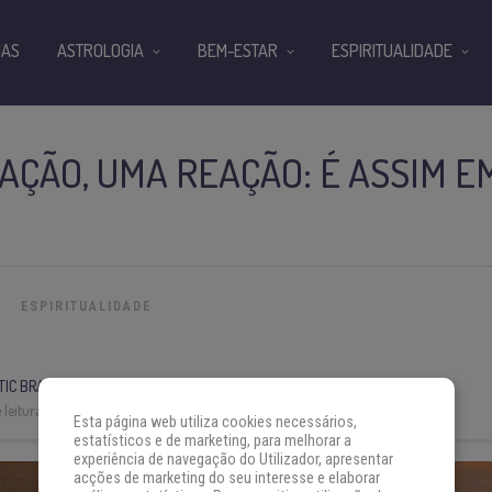
IAS
ASTROLOGIA
BEM-ESTAR
ESPIRITUALIDADE
AÇÃO, UMA REAÇÃO: É ASSIM E
ESPIRITUALIDADE
IC BRASIL
leitura:
4 min
Esta página web utiliza cookies necessários,
estatísticos e de marketing, para melhorar a
experiência de navegação do Utilizador, apresentar
acções de marketing do seu interesse e elaborar