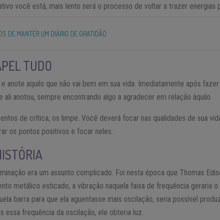
tivo você está, mais lento será o processo de voltar a trazer energias p
IOS DE MANTER UM DIÁRIO DE GRATIDÃO
APEL TUDO
 anote aquilo que não vai bem em sua vida. Imediatamente após fazer a
e ali anotou, sempre encontrando algo a agradecer em relação àquilo.
entos de crítica, os limpe. Você deverá focar nas qualidades de sua vida.
r os pontos positivos e focar neles.
HISTÓRIA
 iluminação era um assunto complicado. Foi nesta época que Thomas Edi
to metálico esticado, a vibração naquela faixa de frequência geraria o
la barra para que ela aguentasse mais oscilação, seria possível produz
s essa frequência da oscilação, ele obteria luz.