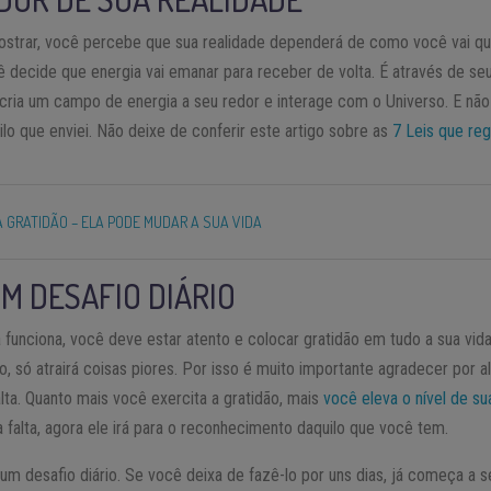
trar, você percebe que sua realidade dependerá de como você vai qua
ê decide que energia vai emanar para receber de volta. É através de se
cria um campo de energia a seu redor e interage com o Universo. E n
lo que enviei. Não deixe de conferir este artigo sobre as
7 Leis que re
A GRATIDÃO – ELA PODE MUDAR A SUA VIDA
UM DESAFIO DIÁRIO
funciona, você deve estar atento e colocar gratidão em tudo a sua vid
o, só atrairá coisas piores. Por isso é muito importante agradecer por
alta. Quanto mais você exercita a gratidão, mais
você eleva o nível de su
a falta, agora ele irá para o reconhecimento daquilo que você tem.
um desafio diário. Se você deixa de fazê-lo por uns dias, já começa a s