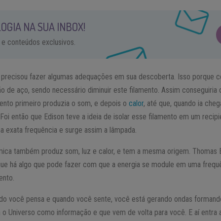
OGIA NA SUA INBOX!
 e conteúdos exclusivos.
le precisou fazer algumas adequações em sua descoberta. Isso porque c
o de aço, sendo necessário diminuir este filamento. Assim conseguiria
mento primeiro produzia o som, e depois o
calor
, até que, quando ia cheg
Foi então que Edison teve a ideia de isolar esse filamento em um recip
na exata frequência e surge assim a lâmpada.
smica também produz som, luz e calor, e tem a mesma origem. Thomas 
que há algo que pode fazer com que a energia se module em uma frequê
ento.
ndo você pensa e quando você sente, você está gerando ondas forman
 o Universo como informação e que vem de volta para você. E aí entra 