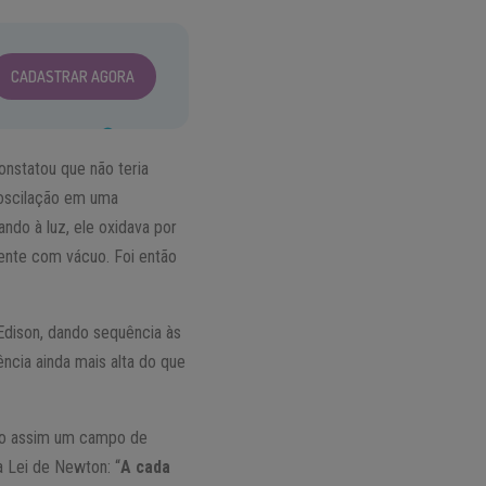
CADASTRAR AGORA
onstatou que não teria
 oscilação em uma
ando à luz, ele oxidava por
iente com vácuo. Foi então
Edison, dando sequência às
ncia ainda mais alta do que
do assim um campo de
a Lei de Newton: “
A cada