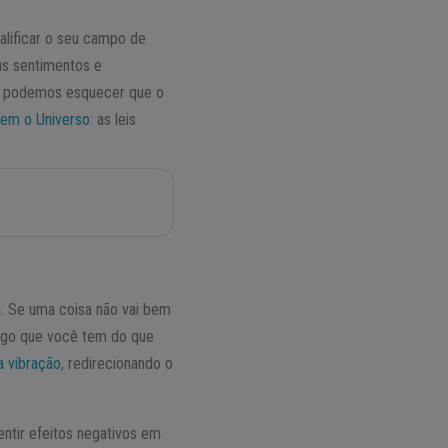
lificar o seu campo de
us sentimentos e
ão podemos esquecer que o
gem o Universo
: as leis
a. Se uma coisa não vai bem
 algo que você tem do que
a vibração
, redirecionando o
entir efeitos negativos em