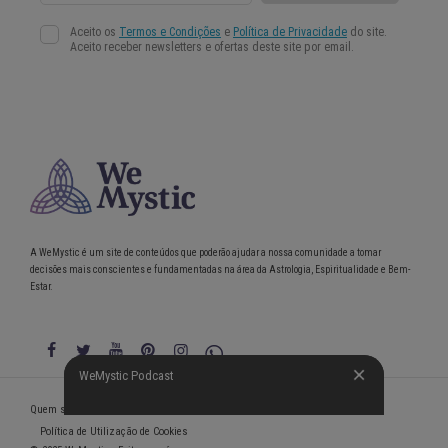
A WeMystic é um site de conteúdos que poderão ajudar a nossa comunidade a tomar
decisões mais conscientes e fundamentadas na área da Astrologia, Espiritualidade e Bem-
Estar.
WeMystic Podcast
WeMystic Podcast
Quem somos
Política de Privacidade
Condições gerais de utilização
Política de Utilização de Cookies