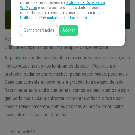
como usamos cookies na
Política de Cookies da
WeMystic
e sobre como os seus dados podem ser
utilizados para a personalização de anúncios na
Política de Privacidade e de Uso da Google
.
Gerir preferências
Aceitar
Você sabia que trabalhar o sentimento de gratidão dentro da sua
vida pode funcionar como uma terapia? Sim, é verdade.
A
gratidão
é um dos sentimentos mais nobres do ser humano, mas
muitas vezes nós só nos lembramos de pedir. Pedimos por
proteção, pedimos por conselhos, pedimos por saúde, pedimos a
Deus que aumente a nossa fé, e a gratidão fica deixada de lado.
Reconhecer tudo aquilo que temos, somos e conquistamos é algo
que pode nos ajudar a enfrentar momentos difíceis e fortalecer
nossos relacionamentos com as pessoas ao nosso redor. Saiba
mais sobre a Terapia da Gratidão.
VEJA TAMBÉM